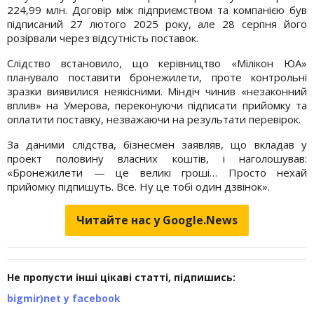
224,99 млн. Договір між підприємством та компанією був
підписаний 27 лютого 2025 року, але 28 серпня його
розірвали через відсутність поставок.
Слідство встановило, що керівництво «Мілікон ЮА»
планувало поставити бронежилети, проте контрольні
зразки виявилися неякісними. Міндіч чинив «незаконний
вплив» на Умерова, переконуючи підписати прийомку та
оплатити поставку, незважаючи на результати перевірок.
За даними слідства, бізнесмен заявляв, що вкладав у
проект половину власних коштів, і наголошував:
«Бронежилети — це великі гроші… Просто нехай
прийомку підпишуть. Все. Ну це тобі один дзвінок».
Читайте нас у Google.News
Не пропусти інші цікаві статті, підпишись:
bigmir)net у facebook