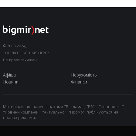
© 2000-2024,
ТОВ "КЕПРЕЙТ ПАРТНЕРС".
Всі права захищені.
Афіша
Нерухомість
Новини
Фінанси
Матеріали, позначені знаками "Реклама", "PR", "Спецпроект",
"Новини компаній", "Актуально", "Промо", публікуються на
правах реклами.