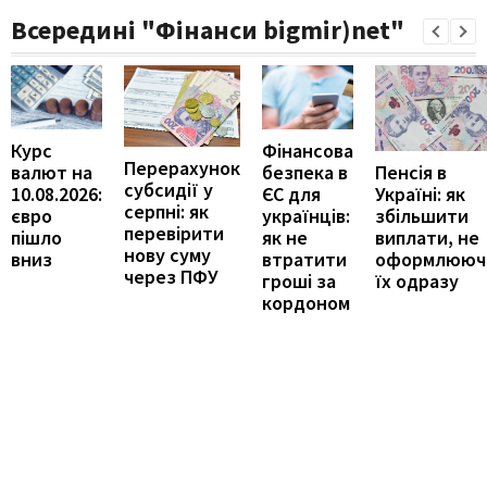
Всередині "Фінанси bigmir)net"
Курс
Фінансова
Перерахунок
Пенсія в
валют на
безпека в
субсидії у
Україні: як
10.08.2026:
ЄС для
серпні: як
збільшити
євро
українців:
перевірити
виплати, не
пішло
як не
нову суму
оформлююч
вниз
втратити
через ПФУ
їх одразу
гроші за
кордоном