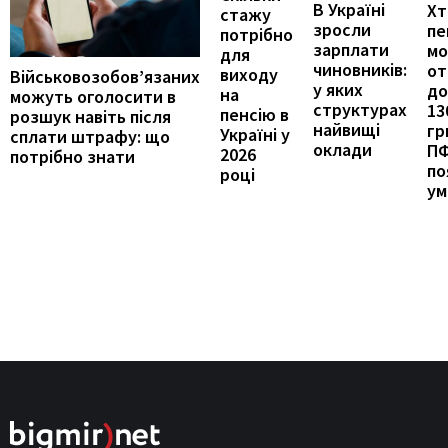
В Україні
Хт
стажу
зросли
пе
потрібно
зарплати
м
для
чиновників:
от
виходу
Військовозобов’язаних
у яких
до
на
можуть оголосити в
структурах
13
пенсію в
розшук навіть після
найвищі
гр
Україні у
сплати штрафу: що
оклади
П
2026
потрібно знати
по
році
ум