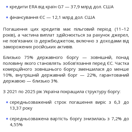
кредити ERA від країн G7 — 37,9 млрд дол. США
фінансування ЄС — 12,1 млрд дол. США
Погашення цих кредитів має пільговий період (11–12
років), а частина виплат здійснюється за рахунок джерел,
не пов’язаних із держбюджетом, включно з доходами від
заморожених російських активів.
Близько 75% державного боргу — зовнішній, понад
половину якого становлять зобов’язання перед ЄС. Частка
комерційного зовнішнього боргу зменшилася до менше
10%, внутрішній державний борг — 22%, гарантований
державою — близько 3%.
З 2021 по 2025 рік Україна покращила структуру боргу:
середньозважений строк погашення виріс з 6,3 до
13,37 року
середньозважена вартість боргу знизилась з 7,2% до
4,55%