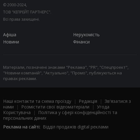
© 2000-2024,
ТОВ "КЕПРЕЙТ ПАРТНЕРС".
Всі права захищені.
Афіша
Нерухомість
Новини
Фінанси
Матеріали, позначені знаками "Реклама", "PR", "Спецпроект",
"Новини компаній", "Актуально", "Промо", публікуються на
правах реклами.
Наші контакти та схема проїзду
|
Редакція
|
Зв'язатися з
нами
|
Розмістити свої відеоматеріали
|
Угода
Користувача
|
Політика у сфері конфіденційності та
персональних даних
Реклама на сайті:
Відділ продажів digital реклами