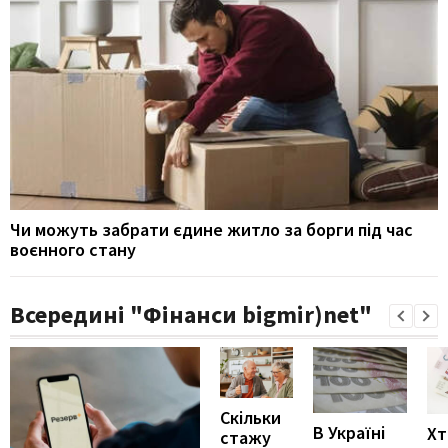
Чи можуть забрати єдине житло за борги під час
воєнного стану
Всередині "Фінанси bigmir)net"
Скільки
В Україні
Хт
стажу