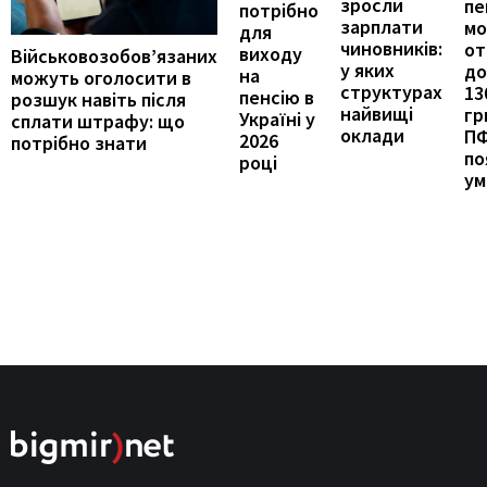
зросли
пе
потрібно
зарплати
м
для
чиновників:
от
виходу
Військовозобов’язаних
у яких
до
на
можуть оголосити в
структурах
13
пенсію в
розшук навіть після
найвищі
гр
Україні у
сплати штрафу: що
оклади
П
2026
потрібно знати
по
році
ум