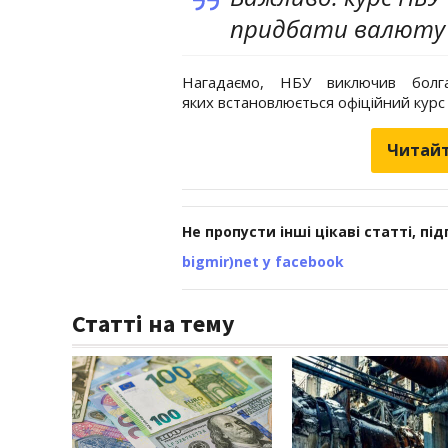
придбати валюту п
Нагадаємо, НБУ виключив болг
яких встановлюється офіційний курс 
Читайт
Не пропусти інші цікаві статті, пі
bigmir)net у facebook
Статті на тему