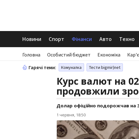
Новини
Спорт
Фінанси
Авто
Техно
Головна
Особистий бюджет
Економіка
Кар'є
Гарячі теми:
Комуналка
Тести bigmir)net
Курс валют на 02.
продовжили зро
Долар офіційно подорожчав на 3 к
1 червня, 18:50