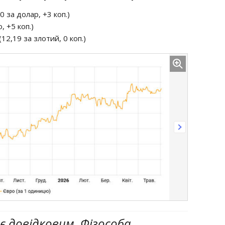
 за долар, +3 коп.)
, +5 коп.)
12,19 за злотий, 0 коп.)
є довідковим. Фізособа