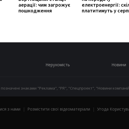
аерації: чим загрожує
електроенергії: скі
пошкодження
платитимуть у серп
Нерухомість
Новини
 позначені знаками "Реклама", "PR", "Спецпроект", "Новини компаній
ися з нами
|
Розмістити свої відеоматеріали
|
Угода Користув