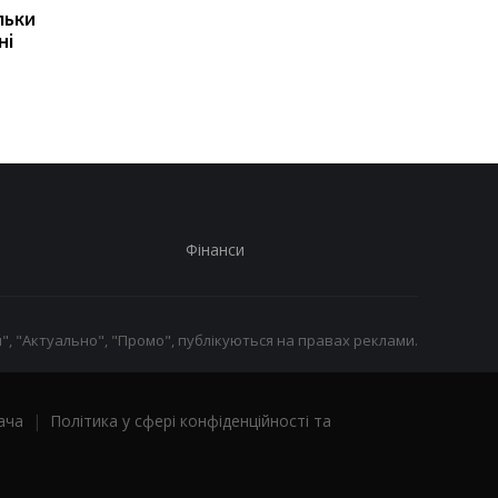
льки
експерт попередив про
призвести до
ні
ризики для України
скорочення
виробництва залізно
руди
Фінанси
", "Актуально", "Промо", публікуються на правах реклами.
ача
|
Політика у сфері конфіденційності та