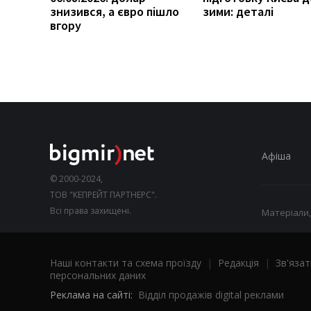
знизився, а євро пішло
зими: деталі
вгору
Афіша
© 2000-2024,
ТОВ "КЕПРЕЙТ ПАРТНЕРС".
Всі права захищені.
Матеріали,
Наші контакти та схема проїзду
|
Редакція
|
Зв'язат
персональних даних
Реклама на сайті:
Відділ продажів digital реклами