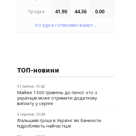
41.90
44.36
0.00
Продаж
Усі курси готівкових валют...
ТОП-новини
31 липня, 15:42
Майже 1300 гривень до пенсії: хто з
українців може отримати додаткову
виплату у серпні
3 серпня, 13:04
Фальшиві гроші в Україні: які банкноти
підробляють найчастіше