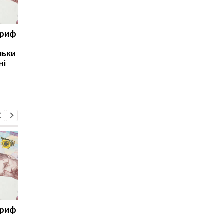
ариф
Світові запаси пального
Зупинка морського
майже вичерпані:
коридору може
льки
експерт попередив про
призвести до
ні
ризики для України
скорочення
виробництва залізно
руди
ариф
Світові запаси пального
Зупинка морського
майже вичерпані:
коридору може