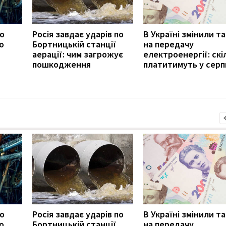
ро
Росія завдає ударів по
В Україні змінили т
о
Бортницькій станції
на передачу
аерації: чим загрожує
електроенергії: скі
пошкодження
платитимуть у серп
ро
Росія завдає ударів по
В Україні змінили т
о
Бортницькій станції
на передачу