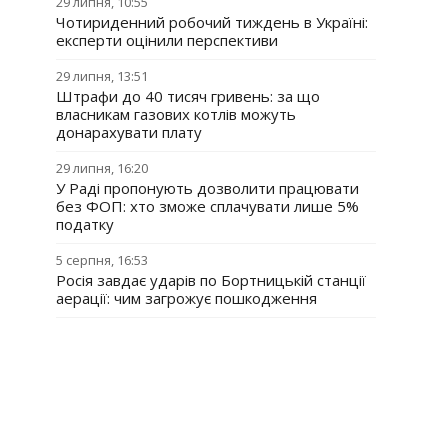
29 липня, 10:55
Чотириденний робочий тиждень в Україні:
експерти оцінили перспективи
29 липня, 13:51
Штрафи до 40 тисяч гривень: за що
власникам газових котлів можуть
донарахувати плату
29 липня, 16:20
У Раді пропонують дозволити працювати
без ФОП: хто зможе сплачувати лише 5%
податку
5 серпня, 16:53
Росія завдає ударів по Бортницькій станції
аерації: чим загрожує пошкодження