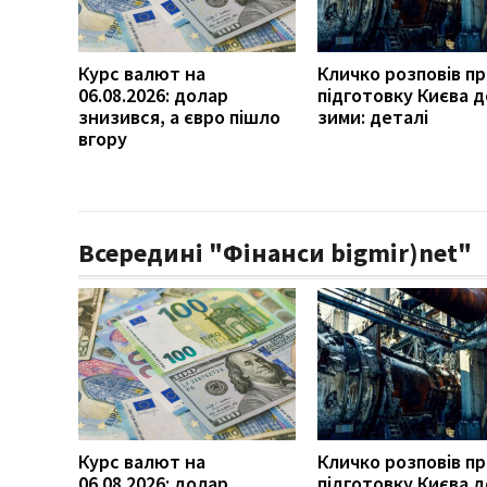
Курс валют на
Кличко розповів п
06.08.2026: долар
підготовку Києва д
знизився, а євро пішло
зими: деталі
вгору
Всередині "Фінанси bigmir)net"
Курс валют на
Кличко розповів п
06.08.2026: долар
підготовку Києва д