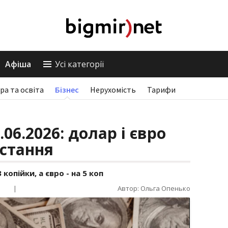
Афіша
Усі категорії
ра та освіта
Бізнес
Нерухомість
Тарифи
06.2026: долар і євро
стання
опійки, а євро - на 5 коп
|
Автор: Ольга Опенько