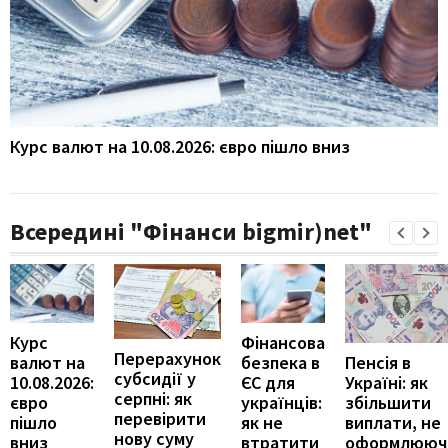
Курс валют на 10.08.2026: євро пішло вниз
Всередині "Фінанси bigmir)net"
Курс
Фінансова
Перерахунок
Пенсія в
валют на
безпека в
субсидії у
Україні: як
10.08.2026:
ЄС для
серпні: як
збільшити
євро
українців:
перевірити
виплати, не
пішло
як не
нову суму
оформлююч
вниз
втратити