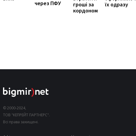
через ПФУ
їх одразу
гроші за
кордоном
© 2000-2024,
ТОВ "КЕПРЕЙТ ПАРТНЕРС".
Всі права захищені.