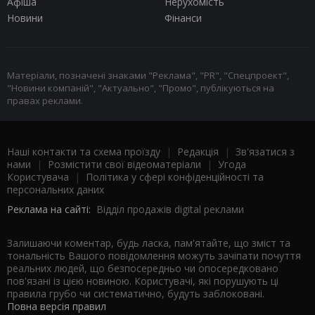
Афіша
Нерухомість
Новини
Фінанси
Матеріали, позначені знаками "Реклама", "PR", "Спецпроект",
"Новини компаній", "Актуально", "Промо", публікуються на
правах реклами.
Наші контакти та схема проїзду
|
Редакція
|
Зв'язатися з
нами
|
Розмістити свої відеоматеріали
|
Угода
Користувача
|
Політика у сфері конфіденційності та
персональних даних
Реклама на сайті:
Відділ продажів digital реклами
Залишаючи коментар, будь ласка, пам'ятайте, що зміст та
тональність Вашого повідомлення можуть зачіпати почуття
реальних людей, що безпосередньо чи опосередковано
пов'язані із цією новиною. Користувачі, які порушують ці
правила грубо чи систематично, будуть заблоковані.
Повна версія правил