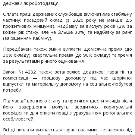
держави як роботодавця.
Оплата праці державних службовців включатиме стабільну
частину: посадовий оклад (з 2026 року не менше 2,5
прожиткових мінімумів), надбавку за вислугу років (2% за
кожен рік стажу, але не більше 30%) та надбавку за ранг
(за рішенням Кабміну).
Передбачені також змінні виплати: щомісячна премія (до
30% окладу), квартальна премія (до 90% окладу) та премія
за результатами річного оцінювання.
Закон №4282 також встановлює додаткові гарантії та
компенсації — грошову допомогу під час щорічної
відпустки та матеріальну допомогу на соціально-побутові
потреби.
Під час дії воєнного стану та протягом шести місяців після
його завершення можуть вводитись коригувальні
коефіцієнти для оплати праці з урахуванням регіональних
особливостей.
Всі ці виплати визнаються гарантованими, незалежно від