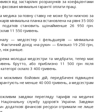
овився від застарілих розрахунків за коефіцієнтами
фіксовані мінімальні гарантії оплати праці.
та медика за повну ставку не може бути нижчою за
арів мінімальна планка встановлена на рівні 35 000
и податків становить щонайменше 26 950 грн.
склав 11 550 гривень.
оналу — медсестер і фельдшерів — мінімальна
 Фактичний дохід «на руки» — близько 19 250 грн,
, ніж раніше.
рема молодші медсестри та медбрати, тепер має
вень брутто, або приблизно 11 500 грн після
категорії склало 3 400 гривень.
х можливих бойових дій, передбачені підвищені
м гарантують не менше 40 000 гривень, а медсестрам
можливим завдяки перегляду тарифів на медичні
Національну службу здоров’я України. Завдяки
м» додаткові фінансові ресурси отримали не лише
и.