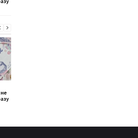
разу
стало невигідно їздити
потрібно подати зая
на роботу
до ПФУ
Зростання цін на
Виплата 3100 грн до
 не
транспорт у Києві: кому
Дня Незалежності: 
разу
стало невигідно їздити
потрібно подати зая
на роботу
до ПФУ