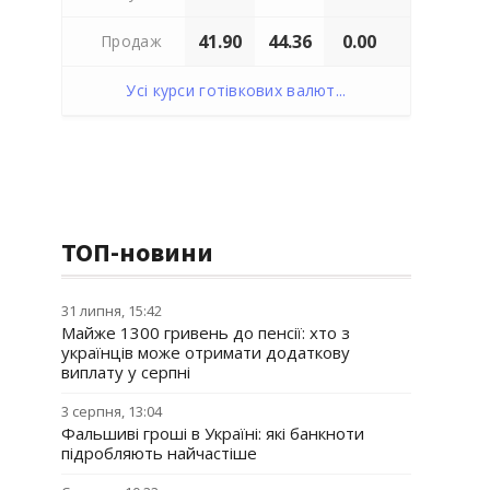
41.90
44.36
0.00
Продаж
Усі курси готівкових валют...
ТОП-новини
31 липня, 15:42
Майже 1300 гривень до пенсії: хто з
українців може отримати додаткову
виплату у серпні
3 серпня, 13:04
Фальшиві гроші в Україні: які банкноти
підробляють найчастіше