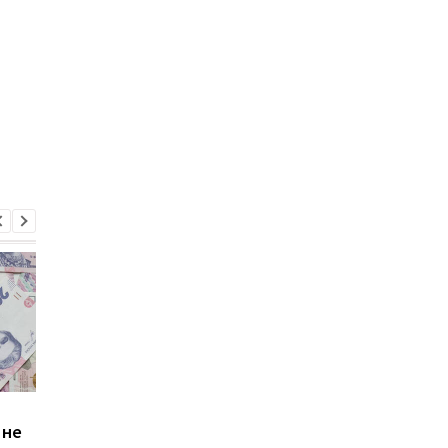
Зростання цін на
Виплата 3100 грн до
 не
транспорт у Києві: кому
Дня Незалежності: 