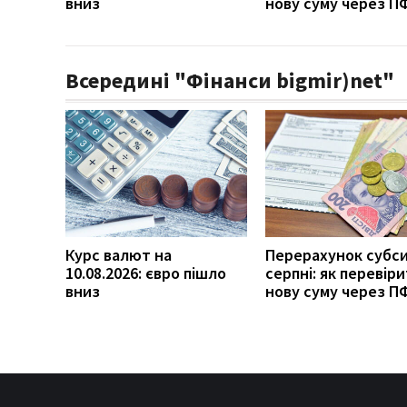
вниз
нову суму через П
Всередині "Фінанси bigmir)net"
Курс валют на
Перерахунок субси
10.08.2026: євро пішло
серпні: як перевір
вниз
нову суму через П