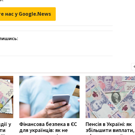
е нас у Google.News
дпишись:
дії у
Фінансова безпека в ЄС
Пенсія в Україні: як
ити
для українців: як не
збільшити виплати,