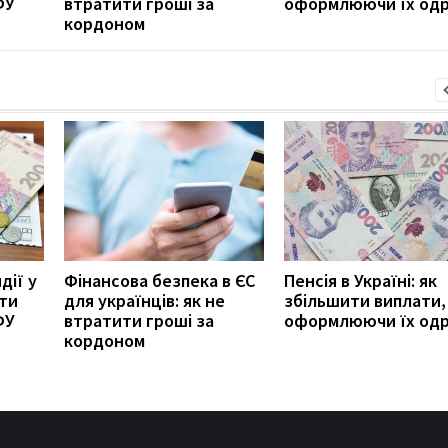
ФУ
втратити гроші за
оформлюючи їх од
кордоном
дії у
Фінансова безпека в ЄС
Пенсія в Україні: як
ити
для українців: як не
збільшити виплати,
ФУ
втратити гроші за
оформлюючи їх од
кордоном