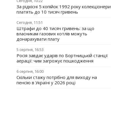
Сегодня, 10:22
За рідкісні 5 копійок 1992 року колекціонери
платять до 10 тисяч гривень
Сегодня, 11:51
Штрафи до 40 тисяч гривень: за що
власникам газових котлів можуть
донарахувати плату
5 серпня, 16:53
Росія завдає ударів по Бортницькій станції
аерації: чим загрожує пошкодження
6 серпня, 16:00
Скільки стажу потрібно для виходу на
пенсію в Україні у 2026 році