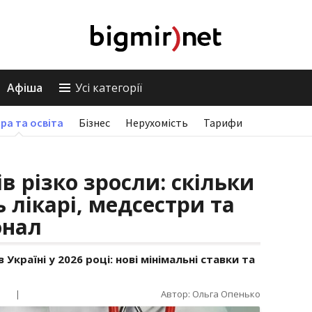
Афіша
Усі категорії
ра та освіта
Бізнес
Нерухомість
Тарифи
 різко зросли: скільки
 лікарі, медсестри та
онал
Україні у 2026 році: нові мінімальні ставки та
|
Автор: Ольга Опенько