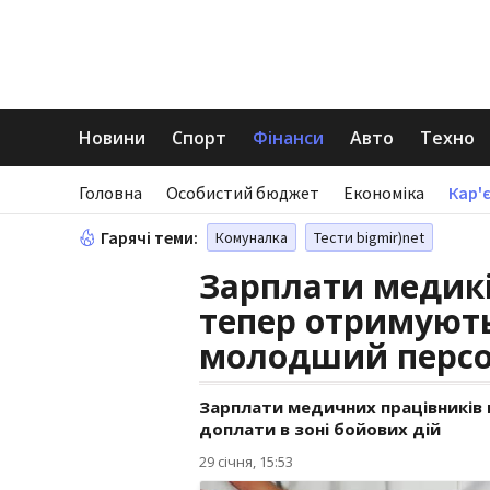
Новини
Спорт
Фінанси
Авто
Техно
Головна
Особистий бюджет
Економіка
Кар'є
Гарячі теми:
Комуналка
Тести bigmir)net
Зарплати медиків
тепер отримують
молодший перс
Зарплати медичних працівників в 
доплати в зоні бойових дій
29 січня, 15:53