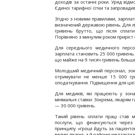
доходів за останні роки. Уряд відм
Єдиної тарифної сітки та запровадив 
Згідно з новими правилами, зарпла
визначений державою рівень. Для лік
гривень брутто, що після сплат
Порівняно з минулим роком приріст 
Для середнього медичного перс
зарплата становить 25 000 гривень.
що майже на 9 тисяч гривень більше
Молодший медичний персонал, зок
отримувати не менше 15 000 гри
оподаткування. Підвищення для цієї 
Для медиків, які працюють у зона
мінімальні ставки. Зокрема, лікаря
— 30 000 гривень.
Такий рівень оплати праці став 
послуги, що фінансуються через 
принципу «гроші йдуть за пацієнто
великі лікарні, а й районні медзаклад