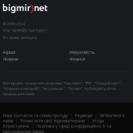
© 2000-2024,
ТОВ "КЕПРЕЙТ ПАРТНЕРС".
Всі права захищені.
Афіша
Нерухомість
Новини
Фінанси
Матеріали, позначені знаками "Реклама", "PR", "Спецпроект",
"Новини компаній", "Актуально", "Промо", публікуються на
правах реклами.
Наші контакти та схема проїзду
|
Редакція
|
Зв'язатися з
нами
|
Розмістити свої відеоматеріали
|
Угода
Користувача
|
Політика у сфері конфіденційності та
персональних даних