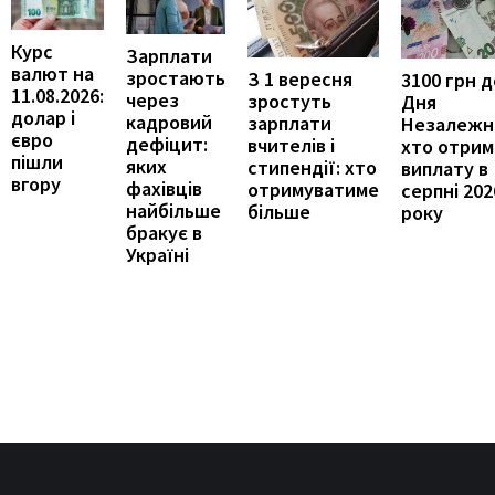
Курс
Зарплати
валют на
зростають
З 1 вересня
3100 грн д
11.08.2026:
через
зростуть
Дня
долар і
кадровий
зарплати
Незалежно
євро
дефіцит:
вчителів і
хто отрим
пішли
яких
стипендії: хто
виплату в
вгору
фахівців
отримуватиме
серпні 202
найбільше
більше
року
бракує в
Україні