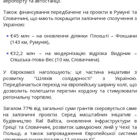
аеропорту та автостанції.
Також фінансування передбачене на проєкти в Румунії та
Словаччині, що мають покращити залізничне сполучення з
Україною:
€45 млн – на оновлення ділянки Плоєшті – Фокшани
(143 км, Румунія),
€32,2 млн – на модернізацію відрізка Видрник –
Спішська-Нова-Вес (10 км, Словаччина).
У Єврокомісії наголошують: це частина ініціативи з
розвитку "Шляхів солідарності" з Україною.
Передбачається перехід на європейську ширину колії, що
дозволить полегшити перетин кордону та стимулювати
регіональну торгівлю.
Загалом 77% від загальної суми грантів скеровується саме
на залізничні проєкти. Серед масштабних ініціатив –
будівництво Rail Baltica, оновлення інфраструктури в
Греції та Словаччині, розвиток швидкісних ліній у Чехії та
Польщі, а також запровадження Європейської системи
управління рухом поїздів у 11 країнах ЄС.