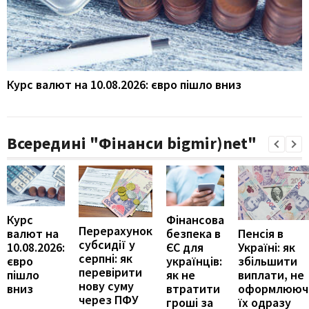
Курс валют на 10.08.2026: євро пішло вниз
Всередині "Фінанси bigmir)net"
Курс
Фінансова
Перерахунок
Пенсія в
валют на
безпека в
субсидії у
Україні: як
10.08.2026:
ЄС для
серпні: як
збільшити
євро
українців:
перевірити
виплати, не
пішло
як не
нову суму
оформлююч
вниз
втратити
через ПФУ
їх одразу
гроші за