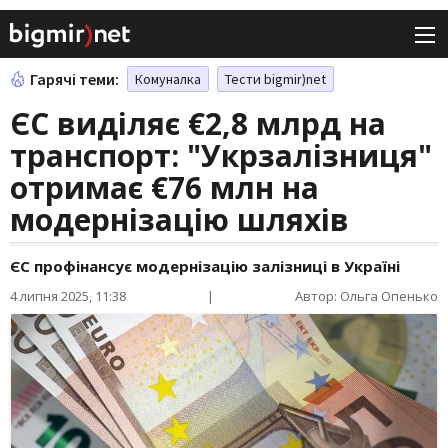
Гарячі теми:
Комуналка
Тести bigmir)net
ЄС виділяє €2,8 млрд на
транспорт: "Укрзалізниця"
отримає €76 млн на
модернізацію шляхів
ЄС профінансує модернізацію залізниці в Україні
4 липня 2025, 11:38
|
Автор: Ольга Опенько