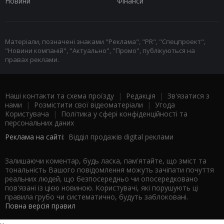
Новини
Фінанси
Матеріали, позначені знаками "Реклама", "PR", "Спецпроект",
"Новини компаній", "Актуально", "Промо", публікуються на
правах реклами.
Наші контакти та схема проїзду
|
Редакція
|
Зв'язатися з
нами
|
Розмістити свої відеоматеріали
|
Угода
Користувача
|
Політика у сфері конфіденційності та
персональних даних
Реклама на сайті:
Відділ продажів digital реклами
Залишаючи коментар, будь ласка, пам'ятайте, що зміст та
тональність Вашого повідомлення можуть зачіпати почуття
реальних людей, що безпосередньо чи опосередковано
пов'язані із цією новиною. Користувачі, які порушують ці
правила грубо чи систематично, будуть заблоковані.
Повна версія правил