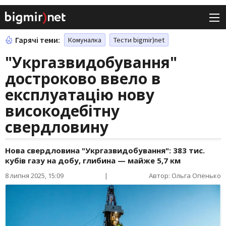
Гарячі теми:
Комуналка
Тести bigmir)net
"Укргазвидобування"
достроково ввело в
експлуатацію нову
високодебітну
свердловину
Нова свердловина "Укргазвидобування": 383 тис.
кубів газу на добу, глибина — майже 5,7 км
8 липня 2025, 15:09
|
Автор: Ольга Опенько