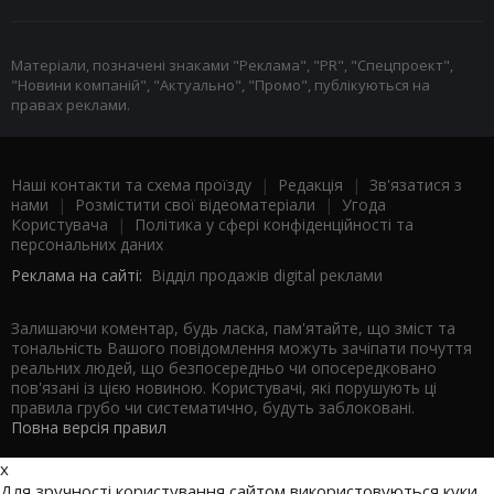
Матеріали, позначені знаками "Реклама", "PR", "Спецпроект",
"Новини компаній", "Актуально", "Промо", публікуються на
правах реклами.
Наші контакти та схема проїзду
|
Редакція
|
Зв'язатися з
нами
|
Розмістити свої відеоматеріали
|
Угода
Користувача
|
Політика у сфері конфіденційності та
персональних даних
Реклама на сайті:
Відділ продажів digital реклами
Залишаючи коментар, будь ласка, пам'ятайте, що зміст та
тональність Вашого повідомлення можуть зачіпати почуття
реальних людей, що безпосередньо чи опосередковано
пов'язані із цією новиною. Користувачі, які порушують ці
правила грубо чи систематично, будуть заблоковані.
Повна версія правил
x
Для зручності користування сайтом використовуються куки.