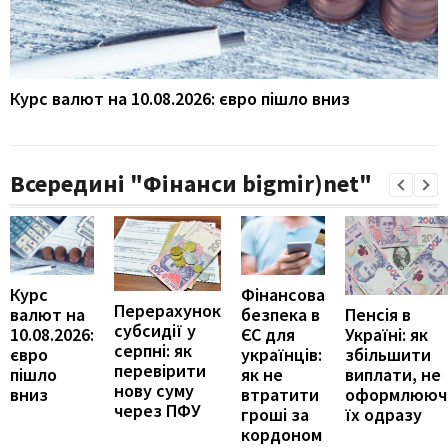
Курс валют на 10.08.2026: євро пішло вниз
Всередині "Фінанси bigmir)net"
Курс
Фінансова
Перерахунок
Пенсія в
валют на
безпека в
субсидії у
Україні: як
10.08.2026:
ЄС для
серпні: як
збільшити
євро
українців:
перевірити
виплати, не
пішло
як не
нову суму
оформлююч
вниз
втратити
через ПФУ
їх одразу
гроші за
кордоном