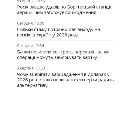
5 серпня, 16:53
Росія завдає ударів по Бортницькій станції
аерації: чим загрожує пошкодження
Сегодня, 16:00
Скільки стажу потрібно для виходу на
пенсію в Україні у 2026 році
Сегодня, 12:54
Банки посилили контроль переказів: за які
операції можуть заблокувати картку
3 серпня, 15:53
Чому зберігати заощадження в доларах у
2026 році стало невигідно: експерти радять
альтернативу