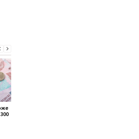
може
Пенсії для українців у
Банки посилили
1300
Польщі: хто може
контроль переказів: 
отримувати виплати
які операції можуть
заблокувати картку