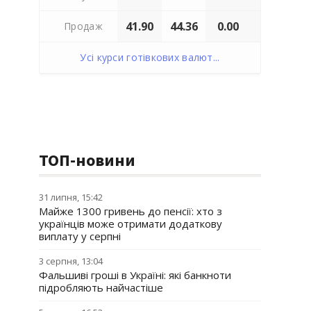
41.90
44.36
0.00
Продаж
Усі курси готівкових валют...
ТОП-новини
31 липня, 15:42
Майже 1300 гривень до пенсії: хто з
українців може отримати додаткову
виплату у серпні
3 серпня, 13:04
Фальшиві гроші в Україні: які банкноти
підробляють найчастіше