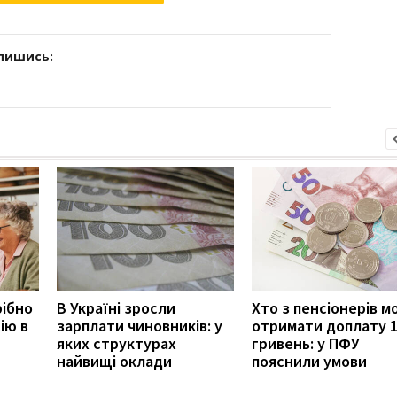
дпишись:
рібно
В Україні зросли
Хто з пенсіонерів 
ію в
зарплати чиновників: у
отримати доплату 
яких структурах
гривень: у ПФУ
найвищі оклади
пояснили умови