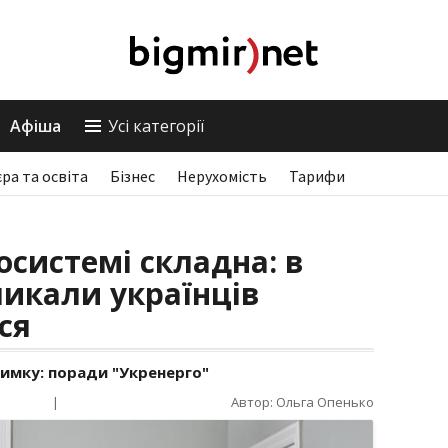
Афіша
Усі категорії
єра та освіта
Бізнес
Нерухомість
Тарифи
осистемі складна: в
ликали українців
ся
имку: поради "Укренерго"
|
Автор: Ольга Опенько