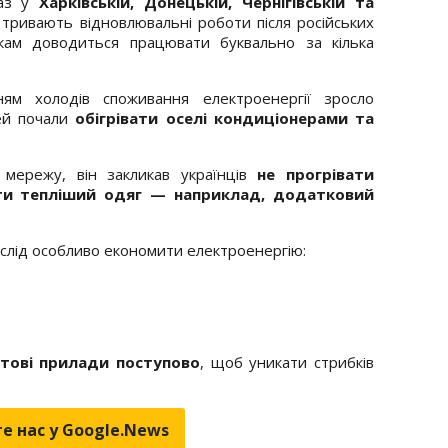
раз у
Харківській, Донецькій, Чернігівській та
 тривають відновлювальні роботи після російських
икам доводиться працювати буквально за кілька
ням холодів споживання електроенергії зросло
й почали
обігрівати оселі кондиціонерами та
мережу, він закликав українців
не прогрівати
ти тепліший одяг — наприклад, додатковий
 слід особливо економити електроенергію:
тові прилади поступово
, щоб уникати стрибків
е нас у Google.News