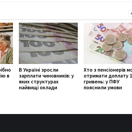
рібно
В Україні зросли
Хто з пенсіонерів 
ію в
зарплати чиновників: у
отримати доплату 
яких структурах
гривень: у ПФУ
найвищі оклади
пояснили умови