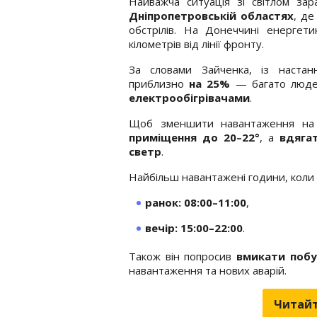
Найважча ситуація зі світлом за
Дніпропетровській областях
, де
обстрілів. На Донеччині енергет
кілометрів від лінії фронту.
За словами Зайченка, із настан
приблизно
на 25%
— багато люде
електрообігрівачами
.
Щоб зменшити навантаження на 
приміщення до 20–22°
, а
вдяга
светр
.
Найбільш навантажені години, коли
ранок: 08:00–11:00
,
вечір: 15:00–22:00
.
Також він попросив
вмикати побу
навантаження та нових аварій.
Читайт