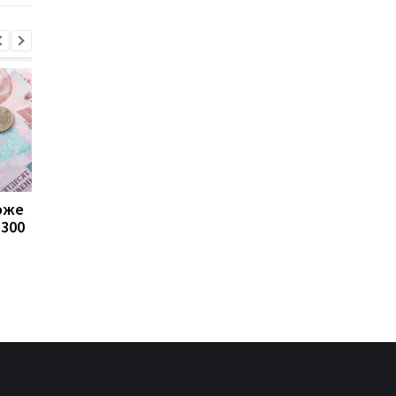
може
Пенсії для українців у
Банки посилили
1300
Польщі: хто може
контроль переказів: 
отримувати виплати
які операції можуть
заблокувати картку