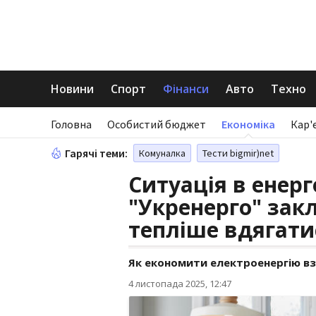
Новини
Спорт
Фінанси
Авто
Техно
Головна
Особистий бюджет
Економіка
Кар'
Гарячі теми:
Комуналка
Тести bigmir)net
Ситуація в енерг
"Укренерго" зак
тепліше вдягати
Як економити електроенергію вз
4 листопада 2025, 12:47