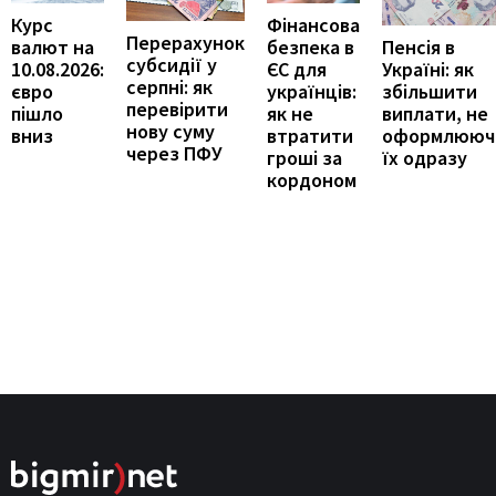
Курс
Фінансова
Перерахунок
Пенсія в
валют на
безпека в
субсидії у
Україні: як
10.08.2026:
ЄС для
серпні: як
збільшити
євро
українців:
перевірити
виплати, не
пішло
як не
нову суму
оформлююч
вниз
втратити
через ПФУ
їх одразу
гроші за
кордоном