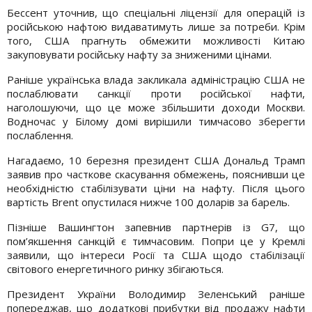
Бессент уточнив, що спеціальні ліцензії для операцій із
російською нафтою видаватимуть лише за потреби. Крім
того, США прагнуть обмежити можливості Китаю
закуповувати російську нафту за зниженими цінами.
Раніше українська влада закликала адміністрацію США не
послаблювати санкції проти російської нафти,
наголошуючи, що це може збільшити доходи Москви.
Водночас у Білому домі вирішили тимчасово зберегти
послаблення.
Нагадаємо, 10 березня президент США Дональд Трамп
заявив про часткове скасування обмежень, пояснивши це
необхідністю стабілізувати ціни на нафту. Після цього
вартість Brent опустилася нижче 100 доларів за барель.
Пізніше Вашингтон запевнив партнерів із G7, що
пом’якшення санкцій є тимчасовим. Попри це у Кремлі
заявили, що інтереси Росії та США щодо стабілізації
світового енергетичного ринку збігаються.
Президент України Володимир Зеленський раніше
попереджав, що додаткові прибутки від продажу нафти