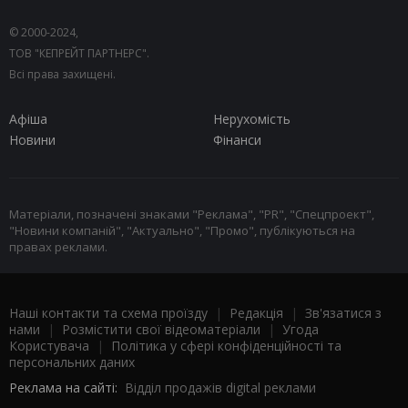
© 2000-2024,
ТОВ "КЕПРЕЙТ ПАРТНЕРС".
Всі права захищені.
Афіша
Нерухомість
Новини
Фінанси
Матеріали, позначені знаками "Реклама", "PR", "Спецпроект",
"Новини компаній", "Актуально", "Промо", публікуються на
правах реклами.
Наші контакти та схема проїзду
|
Редакція
|
Зв'язатися з
нами
|
Розмістити свої відеоматеріали
|
Угода
Користувача
|
Політика у сфері конфіденційності та
персональних даних
Реклама на сайті:
Відділ продажів digital реклами