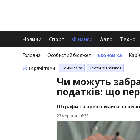
Новини
Спорт
Фінанси
Авто
Техно
Головна
Особистий бюджет
Економіка
Кар'
Гарячі теми:
Комуналка
Тести bigmir)net
Чи можуть забра
податків: що пе
Штрафи та арешт майна за неспл
23 червня, 16:38