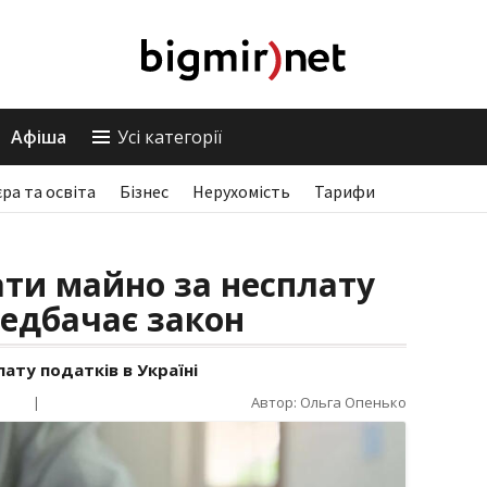
Афіша
Усі категорії
єра та освіта
Бізнес
Нерухомість
Тарифи
ти майно за несплату
редбачає закон
ату податків в Україні
|
Автор: Ольга Опенько