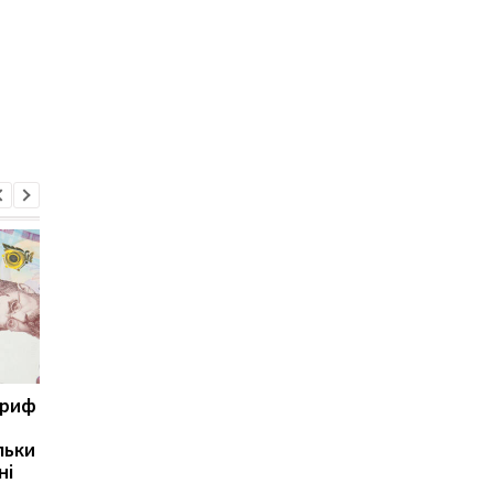
ариф
Світові запаси пального
Зупинка морського
майже вичерпані:
коридору може
льки
експерт попередив про
призвести до
ні
ризики для України
скорочення
виробництва залізно