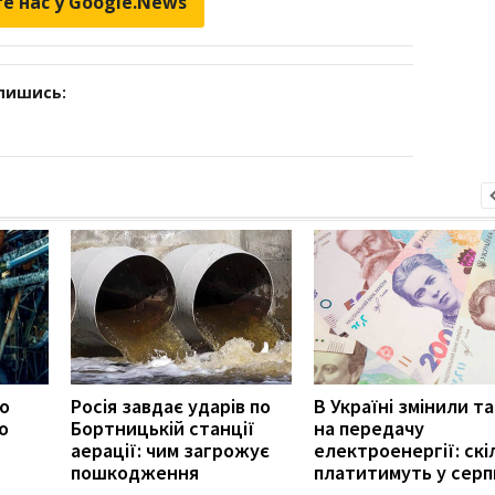
е нас у Google.News
дпишись:
ро
Росія завдає ударів по
В Україні змінили т
о
Бортницькій станції
на передачу
аерації: чим загрожує
електроенергії: скі
пошкодження
платитимуть у серп