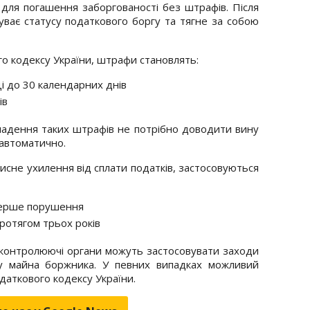
 для погашення заборгованості без штрафів. Після
ває статусу податкового боргу та тягне за собою
го кодексу України, штрафи становлять:
і до 30 календарних днів
ів
кладення таких штрафів не потрібно доводити вину
 автоматично.
сне ухилення від сплати податків, застосовуються
перше порушення
отягом трьох років
у контролюючі органи можуть застосовувати заходи
ву майна боржника. У певних випадках можливий
даткового кодексу України.