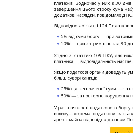
платежів. Водночас у них є 30 днів
завершення цього строку сума набу
додаткові наслідки, повідомляє ДПС.
Відповідно до статті 124 Податково
5% від суми боргу — при затримц
10% — при затримці понад 30 дн
Згідно зі статтею 109 ПКУ, для на
платника — відповідальність настає
Якщо податкові органи доведуть уми
більш суворі санкції:
25% від несплаченої суми — за 
50% — за повторне порушення пр
У разі наявності податкового борг
впливу, зокрема податкову заста
арешт майна відповідно до норм По