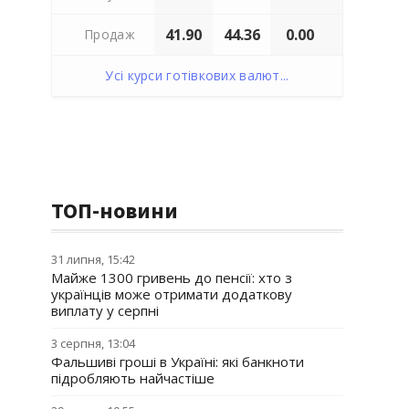
41.90
44.36
0.00
Продаж
Усі курси готівкових валют...
ТОП-новини
31 липня, 15:42
Майже 1300 гривень до пенсії: хто з
українців може отримати додаткову
виплату у серпні
3 серпня, 13:04
Фальшиві гроші в Україні: які банкноти
підробляють найчастіше