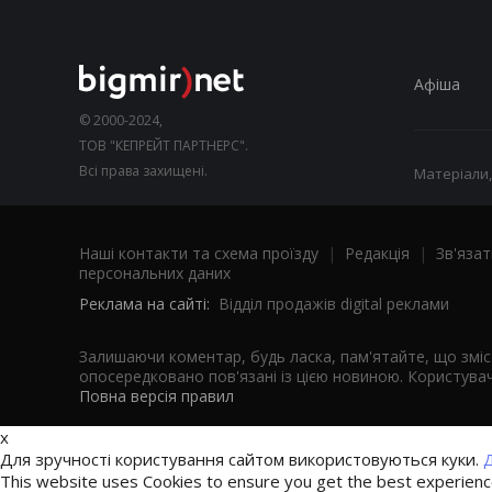
Афіша
© 2000-2024,
ТОВ "КЕПРЕЙТ ПАРТНЕРС".
Всі права захищені.
Матеріали,
Наші контакти та схема проїзду
|
Редакція
|
Зв'язат
персональних даних
Реклама на сайті:
Відділ продажів digital реклами
Залишаючи коментар, будь ласка, пам'ятайте, що змі
опосередковано пов'язані із цією новиною. Користувач
Повна версія правил
x
Для зручності користування сайтом використовуються куки.
Д
This website uses Cookies to ensure you get the best experien