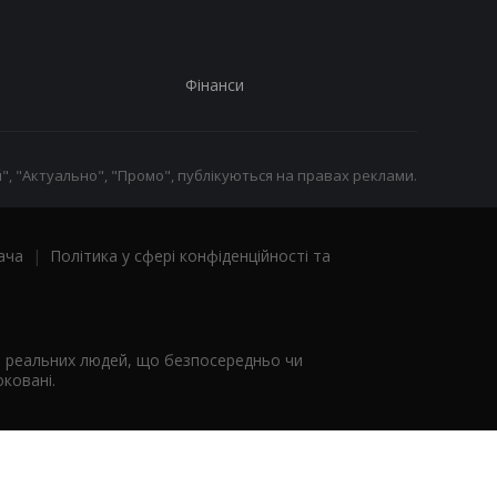
Фінанси
", "Актуально", "Промо", публікуються на правах реклами.
ача
|
Політика у сфері конфіденційності та
я реальних людей, що безпосередньо чи
ковані.