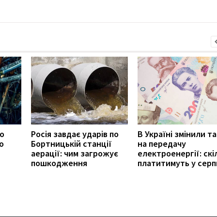
ро
Росія завдає ударів по
В Україні змінили т
о
Бортницькій станції
на передачу
аерації: чим загрожує
електроенергії: скі
пошкодження
платитимуть у серп