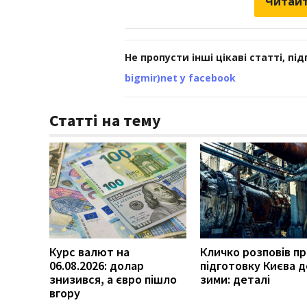
Читайт
Не пропусти інші цікаві статті, пі
bigmir)net у facebook
Статті на тему
Курс валют на
Кличко розповів п
06.08.2026: долар
підготовку Києва д
знизився, а євро пішло
зими: деталі
вгору