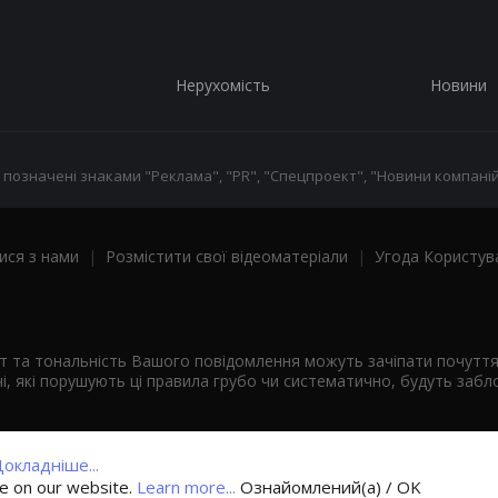
Нерухомість
Новини
 позначені знаками "Реклама", "PR", "Спецпроект", "Новини компаній
ися з нами
|
Розмістити свої відеоматеріали
|
Угода Користув
ст та тональність Вашого повідомлення можуть зачіпати почутт
і, які порушують ці правила грубо чи систематично, будуть забло
окладніше...
ce on our website.
Learn more...
Ознайомлений(а) / OK