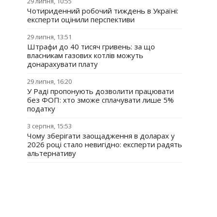
29 липня, 10:55
Чотириденний робочий тиждень в Україні:
експерти оцінили перспективи
29 липня, 13:51
Штрафи до 40 тисяч гривень: за що
власникам газових котлів можуть
донарахувати плату
29 липня, 16:20
У Раді пропонують дозволити працювати
без ФОП: хто зможе сплачувати лише 5%
податку
3 серпня, 15:53
Чому зберігати заощадження в доларах у
2026 році стало невигідно: експерти радять
альтернативу