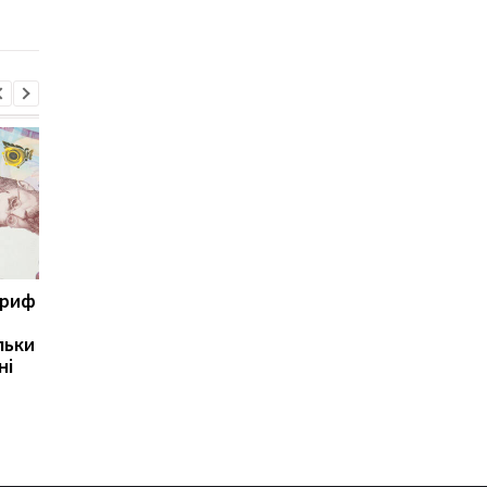
руди
ариф
Світові запаси пального
Зупинка морського
майже вичерпані:
коридору може
льки
експерт попередив про
призвести до
ні
ризики для України
скорочення
виробництва залізно
руди