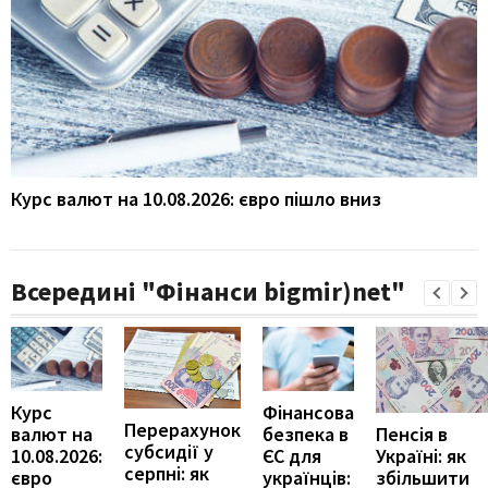
Курс валют на 10.08.2026: євро пішло вниз
Всередині "Фінанси bigmir)net"
Курс
Фінансова
Перерахунок
Пенсія в
валют на
безпека в
субсидії у
Україні: як
10.08.2026:
ЄС для
серпні: як
збільшити
євро
українців: