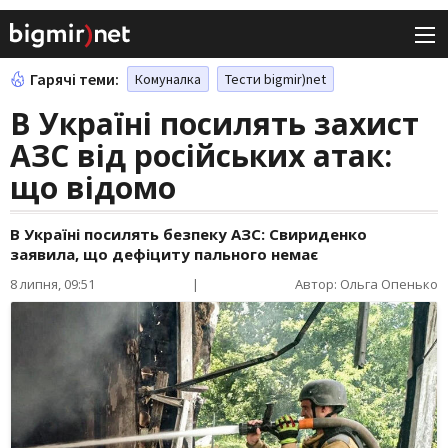
Гарячі теми:
Комуналка
Тести bigmir)net
В Україні посилять захист
АЗС від російських атак:
що відомо
В Україні посилять безпеку АЗС: Свириденко
заявила, що дефіциту пального немає
8 липня, 09:51
|
Автор: Ольга Опенько