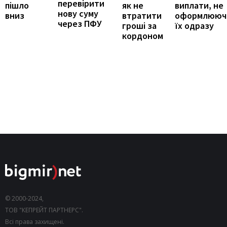
перевірити
виплати, не
пішло
як не
нову суму
оформлююч
вниз
втратити
через ПФУ
їх одразу
гроші за
кордоном
© 2000-2024,
ТОВ "КЕПРЕЙТ ПАРТНЕРС".
Всі права захищені.