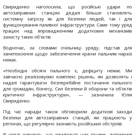
Свириденко наголосила, що російські удари по
автозаправних станціях дедалі більше становлять
системну загрозу як для безпеки людей, так і для
функціонування паливної інфраструктури. Саме тому уряд
працює над впровадженням додаткових механізмів
захисту таких об'єктів.
Водночас, за словами очільниці уряду, підстав для
занепокоєння щодо забезпечення країни пальним наразі
немає.
«Необхідні обсяги пального є, дефіциту немає. Ми
завчасно реалізовуємо комплекс рішень, які дозволять і
надалі гарантувати безперебійне постачання пального
для громадян, бізнесу, Сил безпеки й оборони та об'єктів
критичної інфраструктури», — зазначила Юлія
Свириденко.
Під час наради також обговорили додаткові заходи
безпеки для автозаправних станцій, які працюють у
регіонах, що регулярно зазнають російських обстрілів.
В уряді очікують, що реалізація цих рішень допоможе