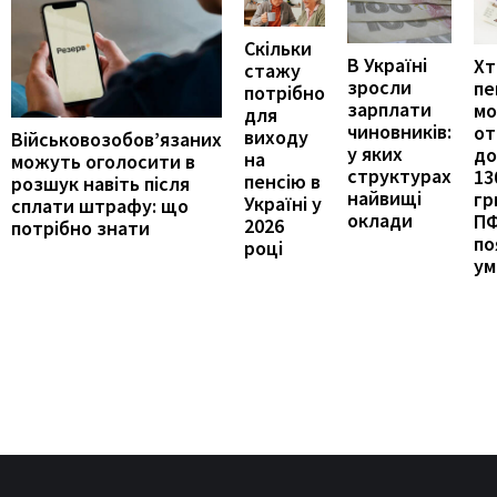
Скільки
В Україні
Хт
стажу
зросли
пе
потрібно
зарплати
м
для
чиновників:
от
виходу
Військовозобов’язаних
у яких
до
на
можуть оголосити в
структурах
13
пенсію в
розшук навіть після
найвищі
гр
Україні у
сплати штрафу: що
оклади
П
2026
потрібно знати
по
році
ум