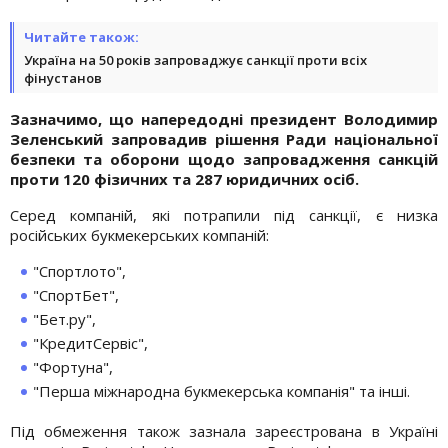
Читайте також:
Україна на 50 років запроваджує санкції проти всіх
фінустанов
Зазначимо, що напередодні президент Володимир
Зеленський запровадив рішення Ради національної
безпеки та оборони щодо запровадження санкцій
проти 120 фізичних та 287 юридичних осіб.
Серед компаній, які потрапили під санкції, є низка
російських букмекерських компаній:
"Спортлото",
"СпортБет",
"Бет.ру",
"КредитСервіс",
"Фортуна",
"Перша міжнародна букмекерська компанія" та інші.
Під обмеження також зазнала зареєстрована в Україні