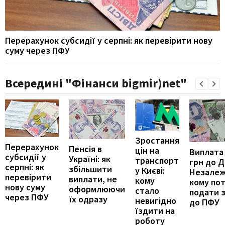
Перерахунок субсидії у серпні: як перевірити нову
суму через ПФУ
Всередині "Фінанси bigmir)net"
Зростання
Перерахунок
Пенсія в
цін на
Виплата
субсидії у
Україні: як
транспорт
грн до 
серпні: як
збільшити
у Києві:
Незалеж
перевірити
виплати, не
кому
кому по
нову суму
оформлюючи
стало
подати 
через ПФУ
їх одразу
невигідно
до ПФУ
їздити на
роботу