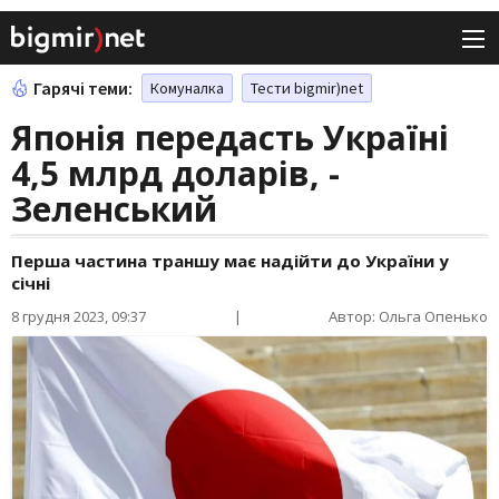
Гарячі теми:
Комуналка
Тести bigmir)net
Японія передасть Україні
4,5 млрд доларів, -
Зеленський
Перша частина траншу має надійти до України у
січні
8 грудня 2023, 09:37
|
Автор: Ольга Опенько