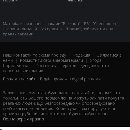
Матеріали, позначені знаками "Реклама", "PR", "Спецпроект",
"Новини компаній", "Актуально", "Промо", публікуються на
правах реклами.
Наші контакти та схема проїзду
|
Редакція
|
Зв'язатися з
нами
|
Розмістити свої відеоматеріали
|
Угода
Користувача
|
Політика у сфері конфіденційності та
персональних даних
Реклама на сайті:
Відділ продажів digital реклами
Залишаючи коментар, будь ласка, пам'ятайте, що зміст та
тональність Вашого повідомлення можуть зачіпати почуття
реальних людей, що безпосередньо чи опосередковано
пов'язані із цією новиною. Користувачі, які порушують ці
правила грубо чи систематично, будуть заблоковані.
Повна версія правил
x