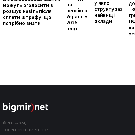
у яких
до
на
можуть оголосити в
структурах
13
пенсію в
розшук навіть після
найвищі
гр
Україні у
сплати штрафу: що
оклади
П
2026
потрібно знати
по
році
ум
© 2000-2024,
ТОВ "КЕПРЕЙТ ПАРТНЕРС".