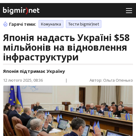
Гарячі теми:
Комуналка
Тести bigmir)net
Японія надасть Україні $58
мільйонів на відновлення
інфраструктури
Японія підтримає Україну
12 лютого 2025, 08:36
|
Автор: Ольга Опенько