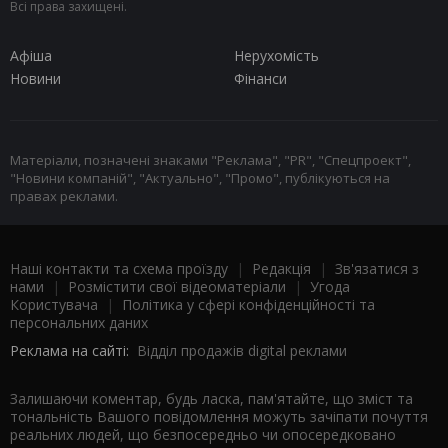
Всі права захищені.
Афіша
Нерухомість
Новини
Фінанси
Матеріали, позначені знаками "Реклама", "PR", "Спецпроект",
"Новини компаній", "Актуально", "Промо", публікуються на
правах реклами.
Наші контакти та схема проїзду
|
Редакція
|
Зв'язатися з
нами
|
Розмістити свої відеоматеріали
|
Угода
Користувача
|
Політика у сфері конфіденційності та
персональних даних
Реклама на сайті:
Відділ продажів digital реклами
Залишаючи коментар, будь ласка, пам'ятайте, що зміст та
тональність Вашого повідомлення можуть зачіпати почуття
реальних людей, що безпосередньо чи опосередковано