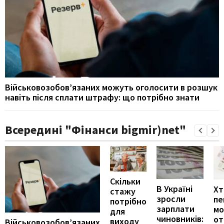
Військовозобов’язаних можуть оголосити в розшук
навіть після сплати штрафу: що потрібно знати
Всередині "Фінанси bigmir)net"
Скільки
В Україні
Хт
стажу
зросли
пе
потрібно
зарплати
м
для
чиновників:
от
виходу
Військовозобов’язаних