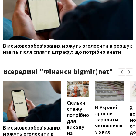
Військовозобов’язаних можуть оголосити в розшук
навіть після сплати штрафу: що потрібно знати
Всередині "Фінанси bigmir)net"
Скільки
В Україні
Хт
стажу
зросли
пе
потрібно
зарплати
м
для
чиновників:
от
виходу
Військовозобов’язаних
у яких
до
на
можуть оголосити в