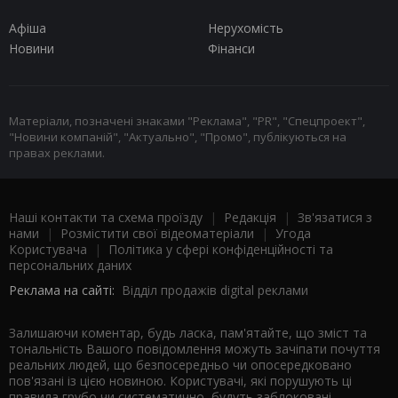
Афіша
Нерухомість
Новини
Фінанси
Матеріали, позначені знаками "Реклама", "PR", "Спецпроект",
"Новини компаній", "Актуально", "Промо", публікуються на
правах реклами.
Наші контакти та схема проїзду
|
Редакція
|
Зв'язатися з
нами
|
Розмістити свої відеоматеріали
|
Угода
Користувача
|
Політика у сфері конфіденційності та
персональних даних
Реклама на сайті:
Відділ продажів digital реклами
Залишаючи коментар, будь ласка, пам'ятайте, що зміст та
тональність Вашого повідомлення можуть зачіпати почуття
реальних людей, що безпосередньо чи опосередковано
пов'язані із цією новиною. Користувачі, які порушують ці
правила грубо чи систематично, будуть заблоковані.