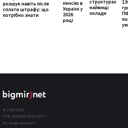
структурах
13
пенсію в
розшук навіть після
найвищі
гр
Україні у
сплати штрафу: що
оклади
П
2026
потрібно знати
по
році
ум
© 2000-2024,
ТОВ "КЕПРЕЙТ ПАРТНЕРС".
Всі права захищені.