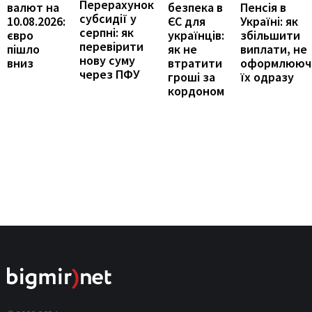
Перерахунок
Пенсія в
валют на
безпека в
субсидії у
Україні: як
10.08.2026:
ЄС для
серпні: як
збільшити
євро
українців:
перевірити
виплати, не
пішло
як не
нову суму
оформлююч
вниз
втратити
через ПФУ
їх одразу
гроші за
кордоном