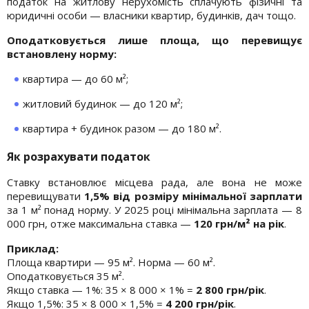
податок на житлову нерухомість сплачують фізичні та
юридичні особи — власники квартир, будинків, дач тощо.
Оподатковується лише площа, що перевищує
встановлену норму:
квартира — до 60 м²;
житловий будинок — до 120 м²;
квартира + будинок разом — до 180 м².
Як розрахувати податок
Ставку встановлює місцева рада, але вона не може
перевищувати
1,5% від розміру мінімальної зарплати
за 1 м² понад норму. У 2025 році мінімальна зарплата — 8
000 грн, отже максимальна ставка —
120 грн/м² на рік
.
Приклад:
Площа квартири — 95 м². Норма — 60 м².
Оподатковується 35 м².
Якщо ставка — 1%: 35 × 8 000 × 1% =
2 800 грн/рік
.
Якщо 1,5%: 35 × 8 000 × 1,5% =
4 200 грн/рік
.