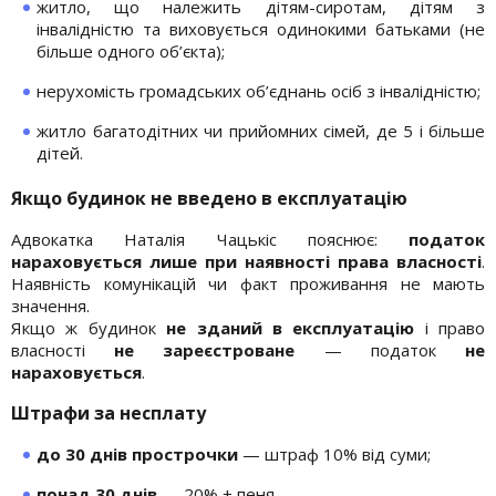
житло, що належить дітям-сиротам, дітям з
інвалідністю та виховується одинокими батьками (не
більше одного об’єкта);
нерухомість громадських об’єднань осіб з інвалідністю;
житло багатодітних чи прийомних сімей, де 5 і більше
дітей.
Якщо будинок не введено в експлуатацію
Адвокатка Наталія Чацькіс пояснює:
податок
нараховується лише при наявності права власності
.
Наявність комунікацій чи факт проживання не мають
значення.
Якщо ж будинок
не зданий в експлуатацію
і право
власності
не зареєстроване
— податок
не
нараховується
.
Штрафи за несплату
до 30 днів прострочки
— штраф 10% від суми;
понад 30 днів
— 20% + пеня.