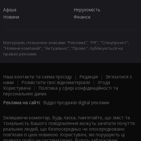
Афіша
Нерухомість
Новини
Фінанси
Матеріали, позначені знаками "Реклама", "PR", "Спецпроект",
"Новини компаній", "Актуально", "Промо", публікуються на
правах реклами.
Наші контакти та схема проїзду
|
Редакція
|
Зв'язатися з
нами
|
Розмістити свої відеоматеріали
|
Угода
Користувача
|
Політика у сфері конфіденційності та
персональних даних
Реклама на сайті:
Відділ продажів digital реклами
Залишаючи коментар, будь ласка, пам'ятайте, що зміст та
тональність Вашого повідомлення можуть зачіпати почуття
реальних людей, що безпосередньо чи опосередковано
пов'язані із цією новиною. Користувачі, які порушують ці
правила грубо чи систематично, будуть заблоковані.