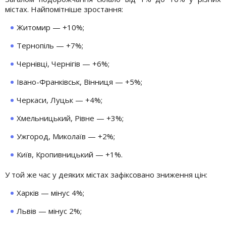
містах. Найпомітніше зростання:
Житомир — +10%;
Тернопіль — +7%;
Чернівці, Чернігів — +6%;
Івано-Франківськ, Вінниця — +5%;
Черкаси, Луцьк — +4%;
Хмельницький, Рівне — +3%;
Ужгород, Миколаїв — +2%;
Київ, Кропивницький — +1%.
У той же час у деяких містах зафіксовано зниження цін:
Харків — мінус 4%;
Львів — мінус 2%;