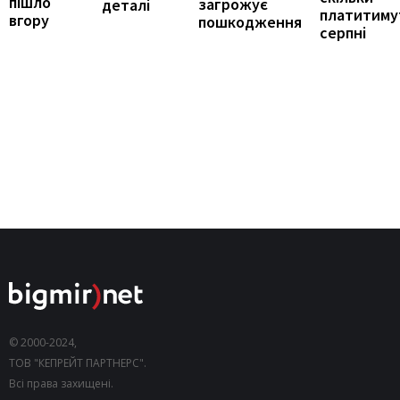
пішло
загрожує
деталі
платитиму
вгору
пошкодження
серпні
© 2000-2024,
ТОВ "КЕПРЕЙТ ПАРТНЕРС".
Всі права захищені.