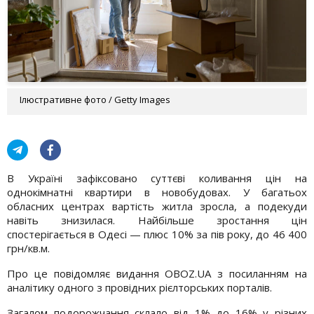
Ілюстративне фото / Getty Images
В Україні зафіксовано суттєві коливання цін на
однокімнатні квартири в новобудовах. У багатьох
обласних центрах вартість житла зросла, а подекуди
навіть знизилася. Найбільше зростання цін
спостерігається в Одесі — плюс 10% за пів року, до 46 400
грн/кв.м.
Про це повідомляє видання OBOZ.UA з посиланням на
аналітику одного з провідних рієлторських порталів.
Загалом подорожчання склало від 1% до 16% у різних