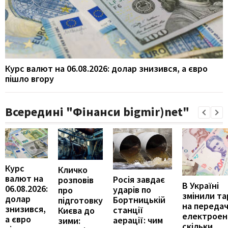
Курс валют на 06.08.2026: долар знизився, а євро
пішло вгору
Всередині "Фінанси bigmir)net"
Курс
Кличко
валют на
Росія завдає
розповів
В Україні
06.08.2026:
ударів по
про
змінили т
долар
Бортницькій
підготовку
на переда
знизився,
станції
Києва до
електроене
а євро
аерації: чим
зими:
скільки