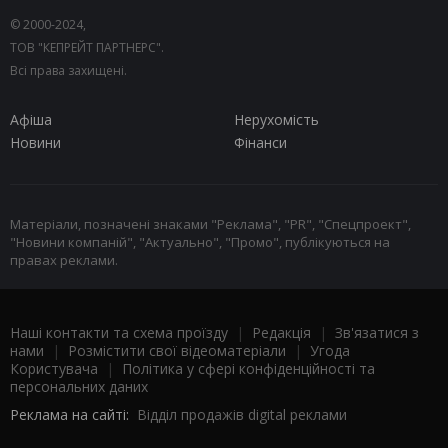
© 2000-2024,
ТОВ "КЕПРЕЙТ ПАРТНЕРС".
Всі права захищені.
Афіша
Нерухомість
Новини
Фінанси
Матеріали, позначені знаками "Реклама", "PR", "Спецпроект",
"Новини компаній", "Актуально", "Промо", публікуються на
правах реклами.
Наші контакти та схема проїзду
|
Редакція
|
Зв'язатися з
нами
|
Розмістити свої відеоматеріали
|
Угода
Користувача
|
Політика у сфері конфіденційності та
персональних даних
Реклама на сайті:
Відділ продажів digital реклами