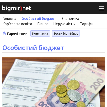
Головна
Особистий бюджет
Економіка
Кар'єра та освіта
Бізнес
Нерухомість
Тарифи
Гарячі теми:
Комуналка
Тести bigmir)net
Особистий бюджет