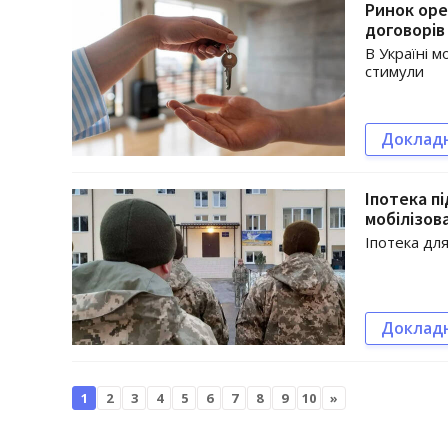
Ринок оре
договорів
В Україні 
стимули
Доклад
Іпотека п
мобілізов
Іпотека дл
Доклад
1
2
3
4
5
6
7
8
9
10
»