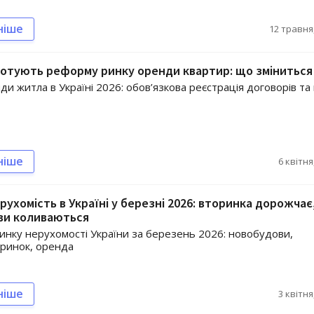
ніше
12 травня,
 готують реформу ринку оренди квартир: що зміниться
и житла в Україні 2026: обов’язкова реєстрація договорів та 
ніше
6 квітня
ерухомість в Україні у березні 2026: вторинка дорожчає
ви коливаються
ринку нерухомості України за березень 2026: новобудови,
ринок, оренда
ніше
3 квітня