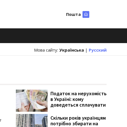
Пошта
Шукати
Мова сайту:
Українська
|
Русский
Податок на нерухомість
в Україні: кому
доведеться сплачувати
Скільки років українцям
7
потрібно збирати на