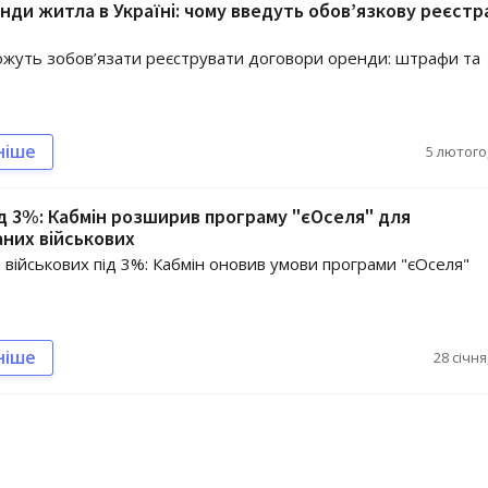
нди житла в Україні: чому введуть обов’язкову реєстр
можуть зобов’язати реєструвати договори оренди: штрафи та
ніше
5 лютого,
ід 3%: Кабмін розширив програму "єОселя" для
аних військових
я військових під 3%: Кабмін оновив умови програми "єОселя"
ніше
28 січня