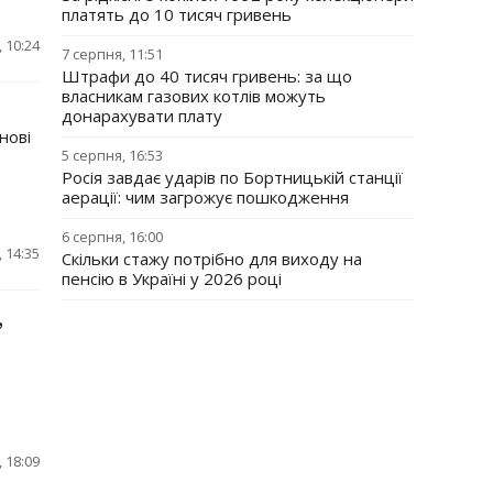
платять до 10 тисяч гривень
 10:24
7 серпня, 11:51
Штрафи до 40 тисяч гривень: за що
власникам газових котлів можуть
донарахувати плату
нові
5 серпня, 16:53
Росія завдає ударів по Бортницькій станції
аерації: чим загрожує пошкодження
6 серпня, 16:00
, 14:35
Скільки стажу потрібно для виходу на
пенсію в Україні у 2026 році
,
, 18:09