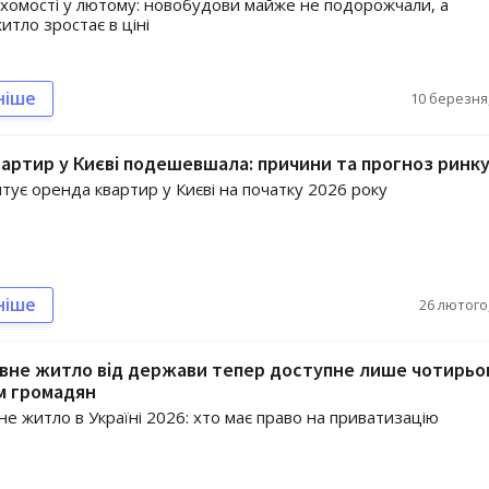
хомості у лютому: новобудови майже не подорожчали, а
итло зростає в ціні
ніше
10 березня,
артир у Києві подешевшала: причини та прогноз ринк
штує оренда квартир у Києві на початку 2026 року
ніше
26 лютого,
вне житло від держави тепер доступне лише чотирьо
м громадян
е житло в Україні 2026: хто має право на приватизацію