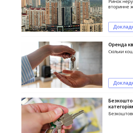
Ринок неру
вторинне ж
Доклад
Оренда кв
Скільки ко
Доклад
Безкошто
категорія
Безкоштовн