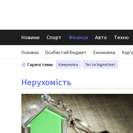
Новини
Спорт
Фінанси
Авто
Техно
Головна
Особистий бюджет
Економіка
Кар'є
Гарячі теми:
Комуналка
Тести bigmir)net
Нерухомість