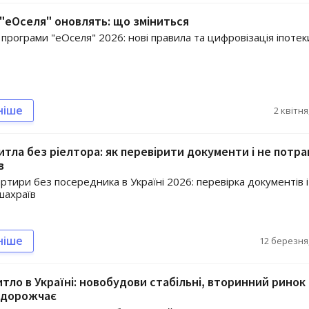
"еОселя" оновлять: що зміниться
програми "еОселя" 2026: нові правила та цифровізація іпотек
ніше
2 квітня
тла без ріелтора: як перевірити документи і не потр
в
ртири без посередника в Україні 2026: перевірка документів і
шахраїв
ніше
12 березня,
итло в Україні: новобудови стабільні, вторинний ринок
 дорожчає