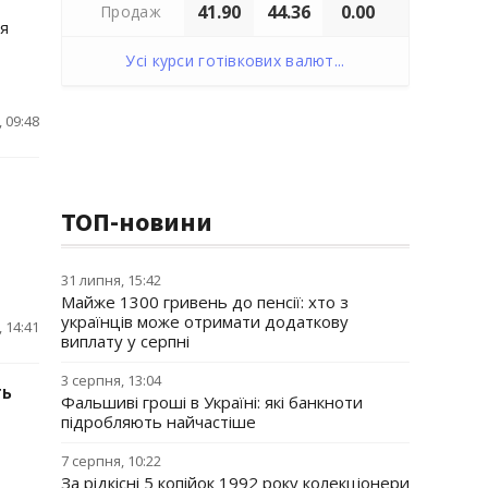
41.90
44.36
0.00
Продаж
ня
Усі курси готівкових валют...
 09:48
ТОП-новини
31 липня, 15:42
Майже 1300 гривень до пенсії: хто з
українців може отримати додаткову
 14:41
виплату у серпні
3 серпня, 13:04
ть
Фальшиві гроші в Україні: які банкноти
підробляють найчастіше
7 серпня, 10:22
За рідкісні 5 копійок 1992 року колекціонери