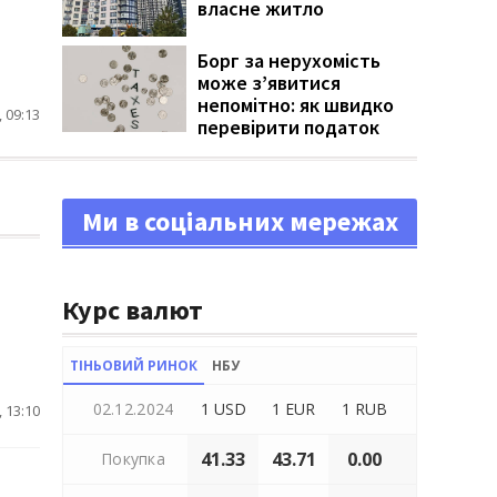
власне житло
Борг за нерухомість
може з’явитися
непомітно: як швидко
 09:13
перевірити податок
Ми в соціальних мережах
Курс валют
ТІНЬОВИЙ РИНОК
НБУ
02.12.2024
1 USD
1 EUR
1 RUB
 13:10
41.33
43.71
0.00
Покупка