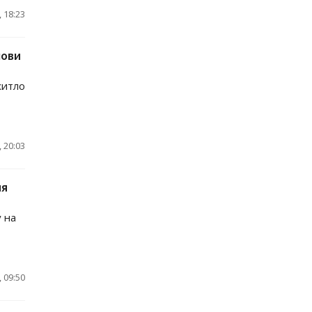
 18:23
мови
житло
 20:03
ня
 на
 09:50