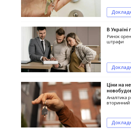
Доклад
В Україні
Ринок оренд
штрафи
Доклад
Ціни на н
новобудо
Аналітика 
вторинний 
Доклад