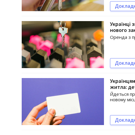
Доклад
Українці 
нового за
Оренда з п
Доклад
Українцям
житла: де
Йдеться пр
новому місц
Доклад