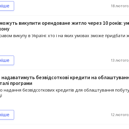
ніше
18 лютого,
зможуть викупити орендоване житло через 10 років: у
кону
равом викупу в Україні: хто і на яких умовах зможе придбати 
ніше
13 лютого,
 надаватимуть безвідсоткові кредити на облаштуван
талі програми
о надання безвідсоткових кредитів для облаштування побуту
і
ніше
12 лютого,