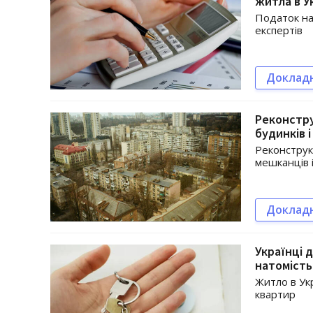
житла в У
Податок на
експертів
Доклад
Реконстру
будинків 
Реконструк
мешканців 
Доклад
Українці 
натомість
Житло в Ук
квартир