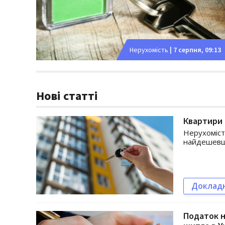
Нерухомість
|
7 серпня, 09:13
Нові статті
Квартири 
Нерухомість
найдешевші
Доклад
Податок н