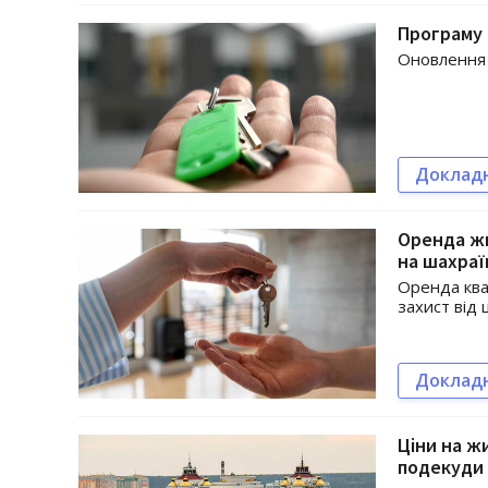
Програму 
Оновлення 
Доклад
Оренда жи
на шахраї
Оренда ква
захист від 
Доклад
Ціни на ж
подекуди