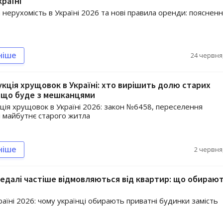
країні
 нерухомість в Україні 2026 та нові правила оренди: пояснен
ніше
24 червня,
кція хрущовок в Україні: хто вирішить долю старих
і що буде з мешканцями
ція хрущовок в Україні 2026: закон №6458, переселення
і майбутнє старого житла
ніше
2 червня,
дедалі частіше відмовляються від квартир: що обираю
раїні 2026: чому українці обирають приватні будинки замість