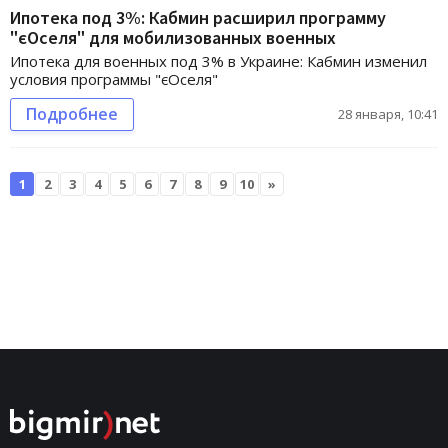
Ипотека под 3%: Кабмин расширил программу
"єОселя" для мобилизованных военных
Ипотека для военных под 3% в Украине: Кабмин изменил
условия программы "єОселя"
Подробнее
28 января, 10:41
1
2
3
4
5
6
7
8
9
10
»