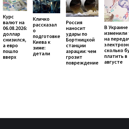
Курс
Кличко
валют на
Россия
рассказал
В Украине
06.08.2026:
наносит
о
изменили
доллар
удары по
подготовке
на переда
снизился,
Бортницкой
Киева к
электроэн
а евро
станции
зиме:
сколько б
пошло
аэрации: чем
детали
платить в
вверх
грозит
августе
повреждение