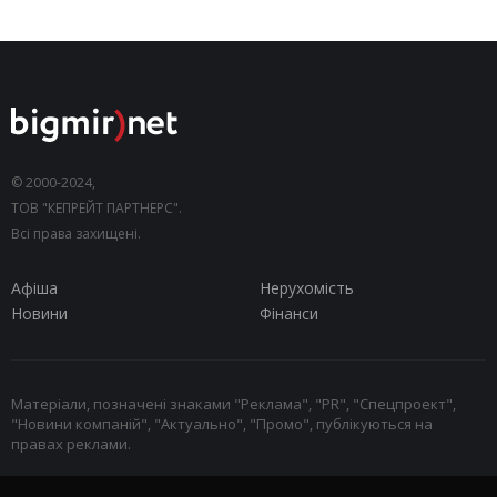
© 2000-2024,
ТОВ "КЕПРЕЙТ ПАРТНЕРС".
Всі права захищені.
Афіша
Нерухомість
Новини
Фінанси
Матеріали, позначені знаками "Реклама", "PR", "Спецпроект",
"Новини компаній", "Актуально", "Промо", публікуються на
правах реклами.