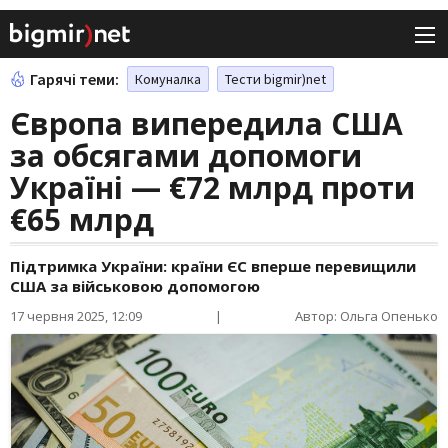
Гарячі теми:
Комуналка
Тести bigmir)net
Європа випередила США
за обсягами допомоги
Україні — €72 млрд проти
€65 млрд
Підтримка України: країни ЄС вперше перевищили
США за військовою допомогою
17 червня 2025, 12:09
|
Автор: Ольга Опенько