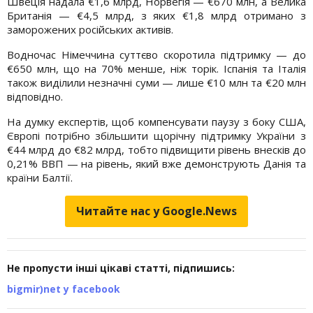
Швеція надала €1,6 млрд, Норвегія — €670 млн, а Велика
Британія — €4,5 млрд, з яких €1,8 млрд отримано з
заморожених російських активів.
Водночас Німеччина суттєво скоротила підтримку — до
€650 млн, що на 70% менше, ніж торік. Іспанія та Італія
також виділили незначні суми — лише €10 млн та €20 млн
відповідно.
На думку експертів, щоб компенсувати паузу з боку США,
Європі потрібно збільшити щорічну підтримку України з
€44 млрд до €82 млрд, тобто підвищити рівень внесків до
0,21% ВВП — на рівень, який вже демонструють Данія та
країни Балтії.
Читайте нас у Google.News
Не пропусти інші цікаві статті, підпишись:
bigmir)net у facebook