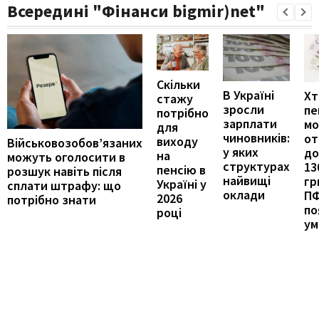
Всередині "Фінанси bigmir)net"
Скільки
В Україні
Хт
стажу
зросли
пе
потрібно
зарплати
м
для
чиновників:
от
виходу
Військовозобов’язаних
у яких
до
на
можуть оголосити в
структурах
13
пенсію в
розшук навіть після
найвищі
гр
Україні у
сплати штрафу: що
оклади
П
2026
потрібно знати
по
році
ум