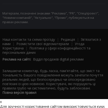
Матеріали, позначені знаками "Реклама", "PR", "Спецпроект",
"Новини компаній", "Актуально", "Промо", публікуються на
правах реклами.
Наші контакти та схема проїзду
|
Редакція
|
Зв'язатися з
нами
|
Розмістити свої відеоматеріали
|
Угода
Користувача
|
Політика у сфері конфіденційності та
персональних даних
Реклама на сайті:
Відділ продажів digital реклами
Залишаючи коментар, будь ласка, пам'ятайте, що зміст та
тональність Вашого повідомлення можуть зачіпати почуття
реальних людей, що безпосередньо чи опосередковано
пов'язані із цією новиною. Користувачі, які порушують ці
правила грубо чи систематично, будуть заблоковані.
Повна версія правил
x
Для зручності користування сайтом використовуються куки.