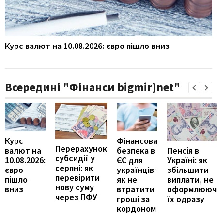
Курс валют на 10.08.2026: євро пішло вниз
Всередині "Фінанси bigmir)net"
Курс
Фінансова
Перерахунок
Пенсія в
валют на
безпека в
субсидії у
Україні: як
10.08.2026:
ЄС для
серпні: як
збільшити
євро
українців:
перевірити
виплати, не
пішло
як не
нову суму
оформлююч
вниз
втратити
через ПФУ
їх одразу
гроші за
кордоном