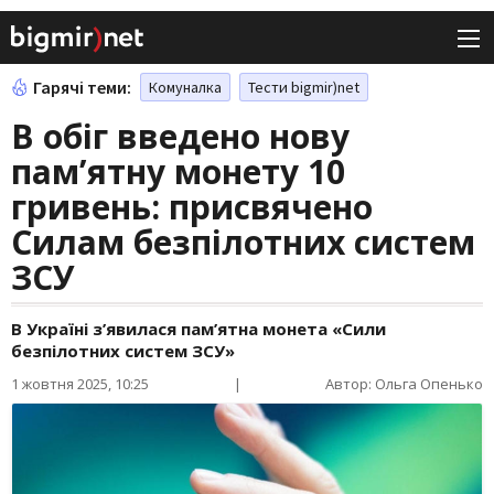
Гарячі теми:
Комуналка
Тести bigmir)net
В обіг введено нову
пам’ятну монету 10
гривень: присвячено
Силам безпілотних систем
ЗСУ
В Україні з’явилася пам’ятна монета «Сили
безпілотних систем ЗСУ»
1 жовтня 2025, 10:25
|
Автор: Ольга Опенько