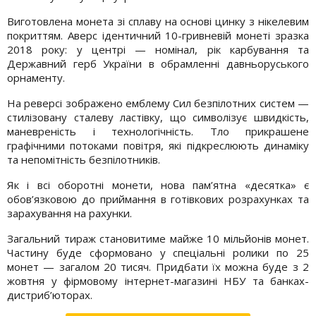
Виготовлена монета зі сплаву на основі цинку з нікелевим
покриттям. Аверс ідентичний 10-гривневій монеті зразка
2018 року: у центрі — номінал, рік карбування та
Державний герб України в обрамленні давньоруського
орнаменту.
На реверсі зображено емблему Сил безпілотних систем —
стилізовану сталеву ластівку, що символізує швидкість,
маневреність і технологічність. Тло прикрашене
графічними потоками повітря, які підкреслюють динаміку
та непомітність безпілотників.
Як і всі оборотні монети, нова пам’ятна «десятка» є
обов’язковою до приймання в готівкових розрахунках та
зарахування на рахунки.
Загальний тираж становитиме майже 10 мільйонів монет.
Частину буде сформовано у спеціальні ролики по 25
монет — загалом 20 тисяч. Придбати їх можна буде з 2
жовтня у фірмовому інтернет-магазині НБУ та банках-
дистриб’юторах.