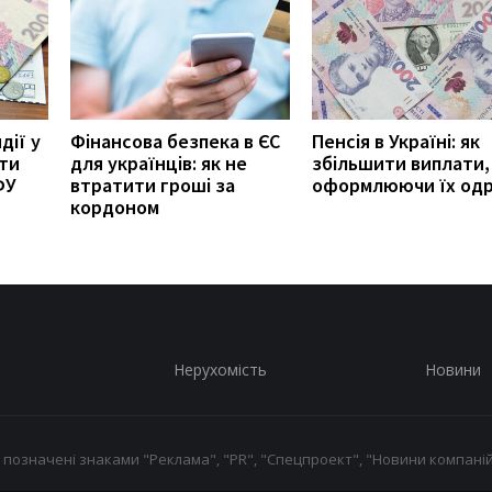
дії у
Фінансова безпека в ЄС
Пенсія в Україні: як
ити
для українців: як не
збільшити виплати,
ФУ
втратити гроші за
оформлюючи їх од
кордоном
Нерухомість
Новини
 позначені знаками "Реклама", "PR", "Спецпроект", "Новини компаній