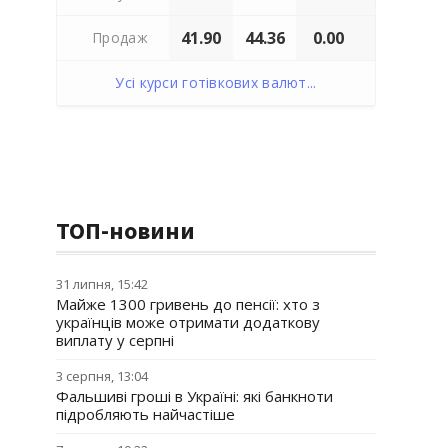
41.90
44.36
0.00
Продаж
Усі курси готівкових валют...
ТОП-новини
31 липня, 15:42
Майже 1300 гривень до пенсії: хто з
українців може отримати додаткову
виплату у серпні
3 серпня, 13:04
Фальшиві гроші в Україні: які банкноти
підробляють найчастіше