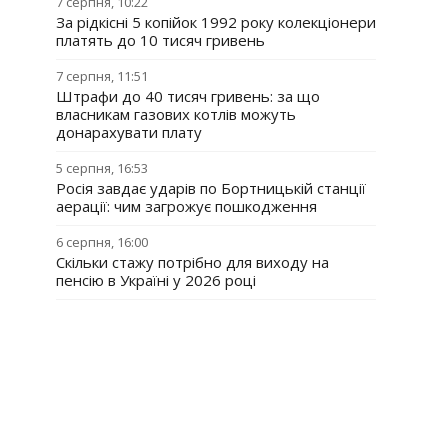
7 серпня, 10:22
За рідкісні 5 копійок 1992 року колекціонери
платять до 10 тисяч гривень
7 серпня, 11:51
Штрафи до 40 тисяч гривень: за що
власникам газових котлів можуть
донарахувати плату
5 серпня, 16:53
Росія завдає ударів по Бортницькій станції
аерації: чим загрожує пошкодження
6 серпня, 16:00
Скільки стажу потрібно для виходу на
пенсію в Україні у 2026 році