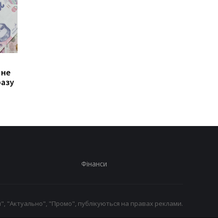
Зростання цін на
Виплата 3100 грн до
 не
транспорт у Києві: кому
Дня Незалежності: 
разу
стало невигідно їздити
потрібно подати зая
на роботу
до ПФУ
Фінанси
", "Актуально", "Промо", публікуються на правах реклами.