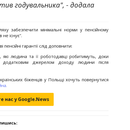
ив годувальника", - додала
ляху забезпечити мінімальні норми у пенсійному
 не існує".
ві пенсійні гарантії слід доповнити:
, які людина та її роботодавці робитимуть, доки
ь додатковим джерелом доходу людини після
країнських біженців у Польщі хочуть повернутися
йна.
е нас у Google.News
дпишись: