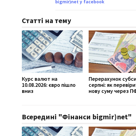
bigmir)net у facebook
Статті на тему
Курс валют на
Перерахунок субси
10.08.2026: євро пішло
серпні: як перевір
вниз
нову суму через П
Всередині "Фінанси bigmir)net"