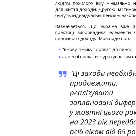
людям похилого віку мінімально н
для життя доходи. Другою частино
будуть індивідуальні пенсійні накоп
Зазначається, що Україна вже з
практиці запровадила елементи б
пенсійного доходу. Мова йде про:
"вікову лінійку" доплат до пенсії,
адресні виплати з урахуванням с
"Ці заходи необхід
продовжити,
реалізувати
заплановані дифер
у жовтні цього рок
на 2023 рік передб
осіб віком від 65 р