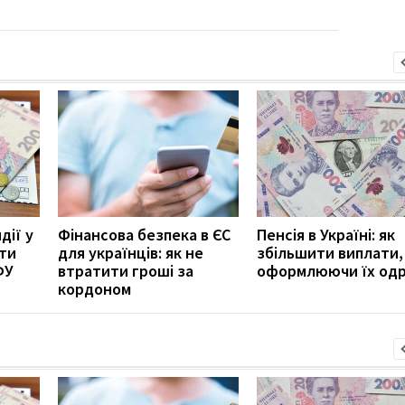
дії у
Фінансова безпека в ЄС
Пенсія в Україні: як
ити
для українців: як не
збільшити виплати,
ФУ
втратити гроші за
оформлюючи їх од
кордоном