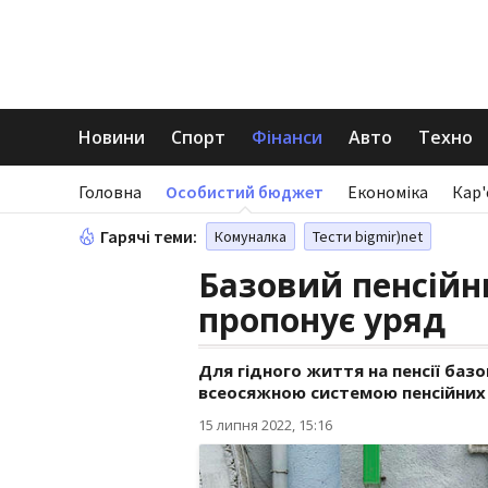
Новини
Спорт
Фінанси
Авто
Техно
Головна
Особистий бюджет
Економіка
Кар'
Гарячі теми:
Комуналка
Тести bigmir)net
Базовий пенсійн
пропонує уряд
Для гідного життя на пенсії базо
всеосяжною системою пенсійних
15 липня 2022, 15:16