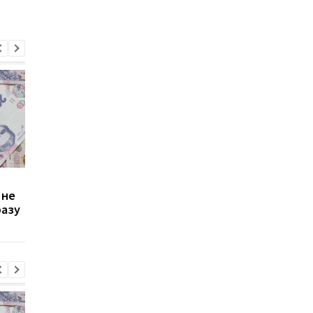
Зростання цін на
Виплата 3100 грн до
 не
транспорт у Києві: кому
Дня Незалежності: 
разу
стало невигідно їздити
потрібно подати зая
на роботу
до ПФУ