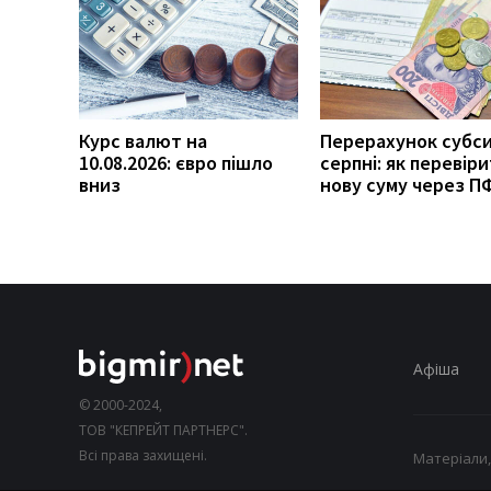
Курс валют на
Перерахунок субси
10.08.2026: євро пішло
серпні: як перевір
вниз
нову суму через П
Афіша
© 2000-2024,
ТОВ "КЕПРЕЙТ ПАРТНЕРС".
Всі права захищені.
Матеріали,