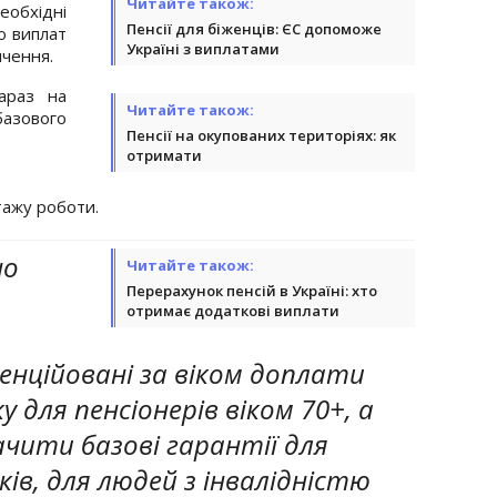
Читайте також:
еобхідні
Пенсії для біженців: ЄС допоможе
ю виплат
Україні з виплатами
ичення.
араз на
Читайте також:
азового
Пенсії на окупованих територіях: як
отримати
тажу роботи.
но
Читайте також:
Перерахунок пенсій в Україні: хто
отримає додаткові виплати
енційовані за віком доплати
у для пенсіонерів віком 70+, а
ачити базові гарантії для
оків, для людей з інвалідністю