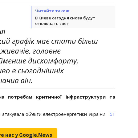
Читайте також:
В Киеве сегодня снова будут
отключать свет
ня
акий графік має стати більш
оживачів, головне
йменше дискомфорту,
иво в сьогоднішніх
начив він.
на потребам критичної інфраструктури та
я атакувала об'єкти електроенергетики України
51
е нас у Google.News