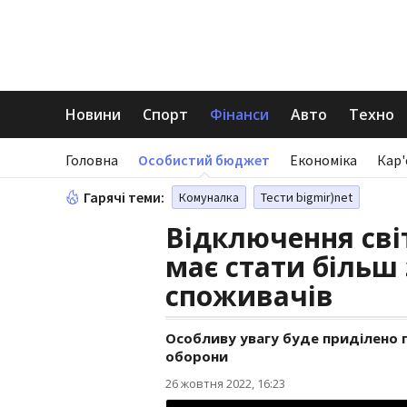
Новини
Спорт
Фінанси
Авто
Техно
Головна
Особистий бюджет
Економіка
Кар'
Гарячі теми:
Комуналка
Тести bigmir)net
Відключення світ
має стати більш
споживачів
Особливу увагу буде приділено 
оборони
26 жовтня 2022, 16:23