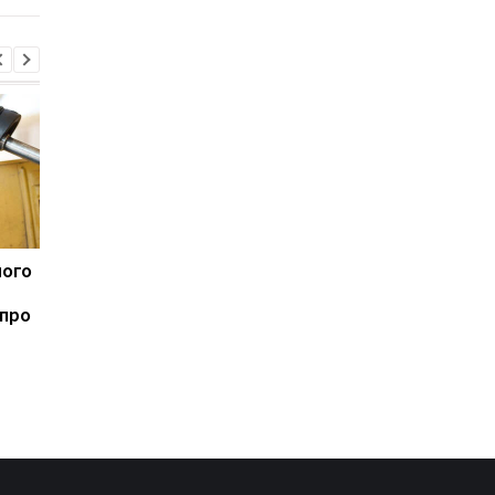
ного
Зупинка морського
Російська атака
коридору може
знищила логістични
 про
призвести до
комплекс PUMA в
скорочення
Україні: можливий
виробництва залізної
дефіцит товарів
руди