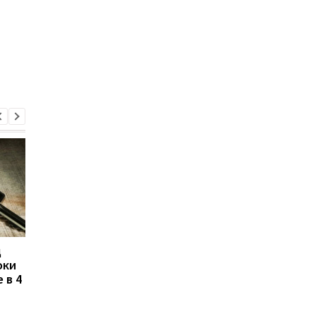
д
Кличко розповів про
Курс валют на
оки
підготовку Києва до
06.08.2026: долар
 в 4
зими: деталі
знизився, а євро піш
вгору