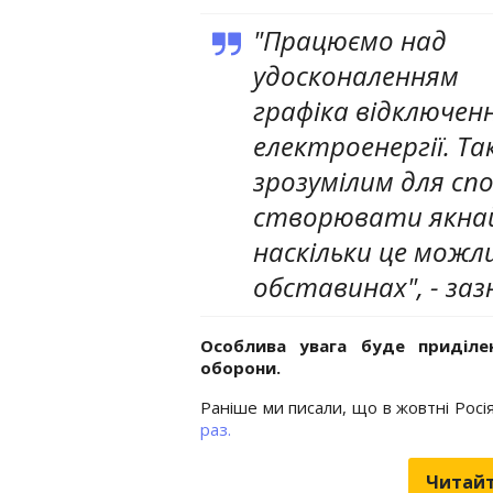
"Працюємо над
удосконаленням
графіка відключен
електроенергії. Т
зрозумілим для сп
створювати якна
наскільки це можл
обставинах", - заз
Особлива увага буде приділе
оборони.
Раніше ми писали, що в жовтні Росі
раз.
Читайт