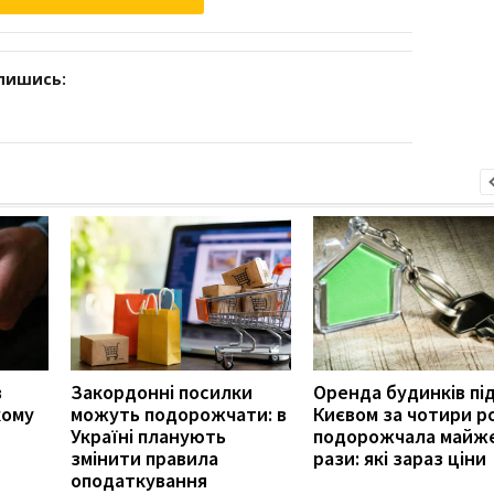
дпишись:
в
Закордонні посилки
Оренда будинків пі
кому
можуть подорожчати: в
Києвом за чотири р
Україні планують
подорожчала майже
змінити правила
рази: які зараз ціни
оподаткування