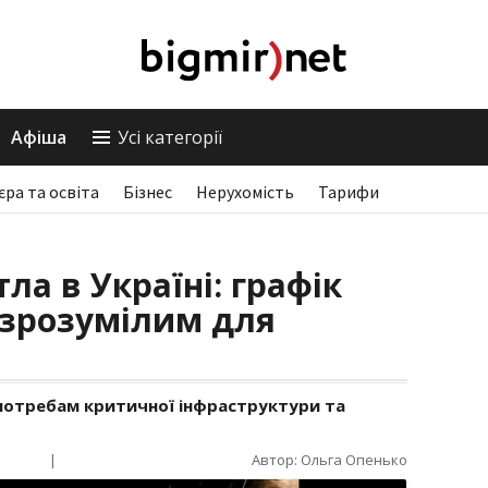
Афіша
Усі категорії
єра та освіта
Бізнес
Нерухомість
Тарифи
ла в Україні: графік
 зрозумілим для
потребам критичної інфраструктури та
|
Автор: Ольга Опенько