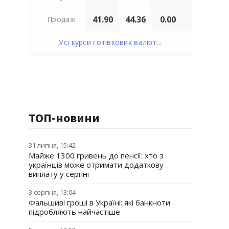
41.90
44.36
0.00
Продаж
Усі курси готівкових валют...
ТОП-новини
31 липня, 15:42
Майже 1300 гривень до пенсії: хто з
українців може отримати додаткову
виплату у серпні
3 серпня, 13:04
Фальшиві гроші в Україні: які банкноти
підробляють найчастіше