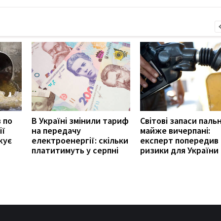
в по
В Україні змінили тариф
Світові запаси паль
ії
на передачу
майже вичерпані:
жує
електроенергії: скільки
експерт попередив
платитимуть у серпні
ризики для України