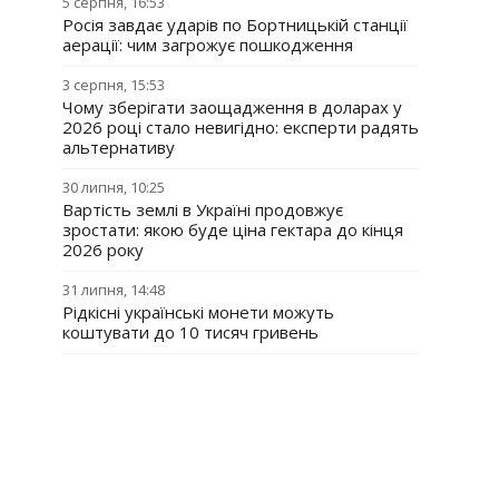
5 серпня, 16:53
Росія завдає ударів по Бортницькій станції
аерації: чим загрожує пошкодження
3 серпня, 15:53
Чому зберігати заощадження в доларах у
2026 році стало невигідно: експерти радять
альтернативу
30 липня, 10:25
Вартість землі в Україні продовжує
зростати: якою буде ціна гектара до кінця
2026 року
31 липня, 14:48
Рідкісні українські монети можуть
коштувати до 10 тисяч гривень