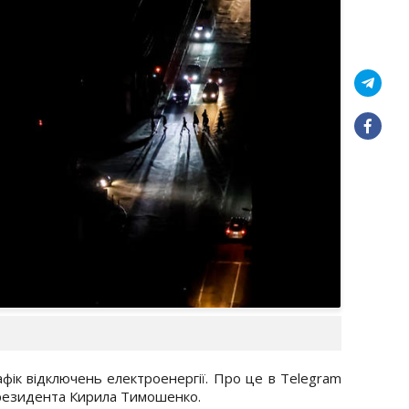
рафік відключень електроенергії. Про це в Telegram
президента Кирила Тимошенко.