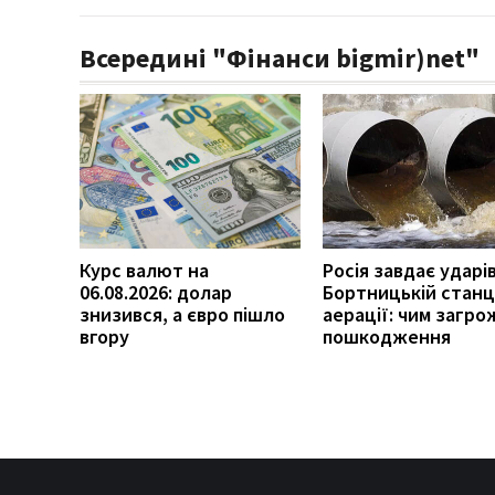
Всередині "Фінанси bigmir)net"
Курс валют на
Росія завдає ударі
06.08.2026: долар
Бортницькій станц
знизився, а євро пішло
аерації: чим загро
вгору
пошкодження