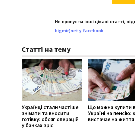
Не пропусти інші цікаві статті, пі
bigmir)net у facebook
Статті на тему
Українці стали частіше
Що можна купити 
знімати та вносити
Україні на пенсію: 
готівку: обсяг операцій
вистачає на життя
у банках зріс