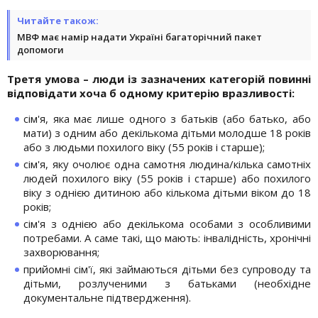
Читайте також:
МВФ має намір надати Україні багаторічний пакет
допомоги
Третя умова – люди із зазначених категорій повинні
відповідати хоча б одному критерію вразливості:
сім'я, яка має лише одного з батьків (або батько, або
мати) з одним або декількома дітьми молодше 18 років
або з людьми похилого віку (55 років і старше);
сім'я, яку очолює одна самотня людина/кілька самотніх
людей похилого віку (55 років і старше) або похилого
віку з однією дитиною або кількома дітьми віком до 18
років;
сім'я з однією або декількома особами з особливими
потребами. А саме такі, що мають: інвалідність, хронічні
захворювання;
прийомні сім'ї, які займаються дітьми без супроводу та
дітьми, розлученими з батьками (необхідне
документальне підтвердження).