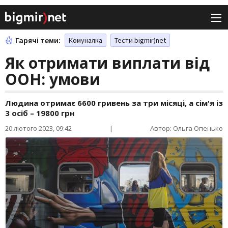
Гарячі теми:
Комуналка
Тести bigmir)net
Як отримати виплати від
ООН: умови
Людина отримає 6600 гривень за три місяці, а сім'я із
3 осіб – 19800 грн
20 лютого 2023, 09:42
|
Автор: Ольга Опенько