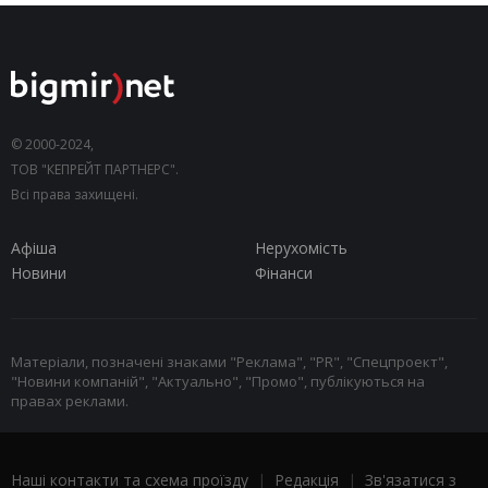
© 2000-2024,
ТОВ "КЕПРЕЙТ ПАРТНЕРС".
Всі права захищені.
Афіша
Нерухомість
Новини
Фінанси
Матеріали, позначені знаками "Реклама", "PR", "Спецпроект",
"Новини компаній", "Актуально", "Промо", публікуються на
правах реклами.
Наші контакти та схема проїзду
|
Редакція
|
Зв'язатися з