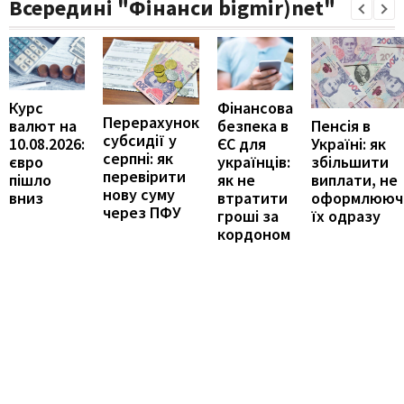
Всередині "Фінанси bigmir)net"
Курс
Фінансова
Перерахунок
Пенсія в
валют на
безпека в
субсидії у
Україні: як
10.08.2026:
ЄС для
серпні: як
збільшити
євро
українців:
перевірити
виплати, не
пішло
як не
нову суму
оформлююч
вниз
втратити
через ПФУ
їх одразу
гроші за
кордоном