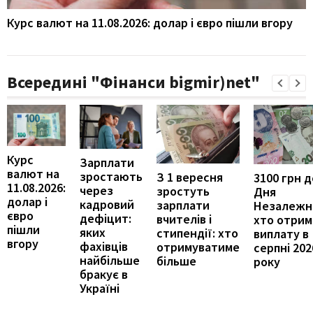
Курс валют на 11.08.2026: долар і євро пішли вгору
Всередині "Фінанси bigmir)net"
Курс
Зарплати
валют на
зростають
З 1 вересня
3100 грн д
11.08.2026:
через
зростуть
Дня
долар і
кадровий
зарплати
Незалежно
євро
дефіцит:
вчителів і
хто отрим
пішли
яких
стипендії: хто
виплату в
вгору
фахівців
отримуватиме
серпні 202
найбільше
більше
року
бракує в
Україні