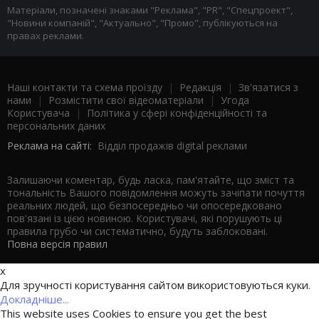
Матеріали, позначені знаками "Реклама", "PR", "Спецпроект",
"Новини компаній", "Актуально", "Промо", публікуються на
правах реклами.
Наші контакти та схема проїзду
|
Редакція
|
Зв'язатися з
нами
|
Розмістити свої відеоматеріали
|
Угода
Користувача
|
Політика у сфері конфіденційності та
персональних даних
Реклама на сайті:
Відділ продажів digital реклами
Залишаючи коментар, будь ласка, пам'ятайте, що зміст та
тональність Вашого повідомлення можуть зачіпати почуття
реальних людей, що безпосередньо чи опосередковано
пов'язані із цією новиною. Користувачі, які порушують ці
правила грубо чи систематично, будуть заблоковані.
Повна версія правил
x
Для зручності користування сайтом використовуються куки.
Докладніше...
This website uses Cookies to ensure you get the best