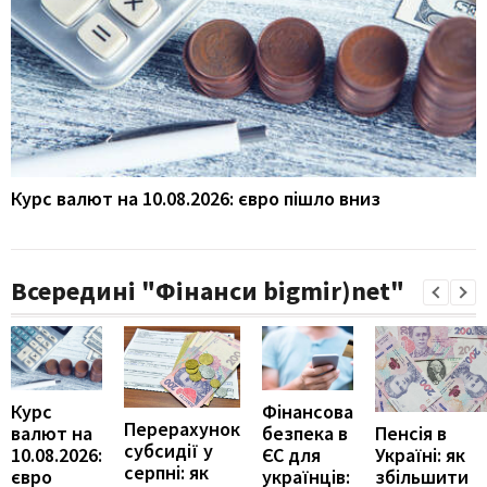
Курс валют на 10.08.2026: євро пішло вниз
Всередині "Фінанси bigmir)net"
Курс
Фінансова
Перерахунок
Пенсія в
валют на
безпека в
субсидії у
Україні: як
10.08.2026:
ЄС для
серпні: як
збільшити
євро
українців: