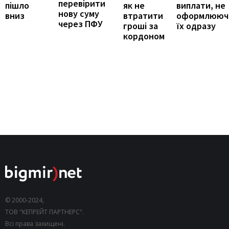
перевірити
виплати, не
пішло
як не
нову суму
оформлююч
вниз
втратити
через ПФУ
їх одразу
гроші за
кордоном
© 2000-2024,
ТОВ "КЕПРЕЙТ ПАРТНЕРС".
Всі права захищені.