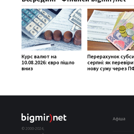
Курс валют на
Перерахунок субси
10.08.2026: євро пішло
серпні: як перевір
вниз
нову суму через П
Афіша
© 2000-2024,