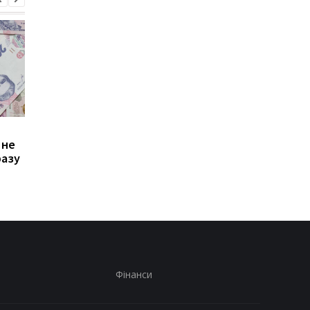
Зростання цін на
Виплата 3100 грн до
 не
транспорт у Києві: кому
Дня Незалежності: 
разу
стало невигідно їздити
потрібно подати зая
на роботу
до ПФУ
Фінанси