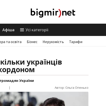
Афіша
Усі категорії
єра та освіта
Бізнес
Нерухомість
Тарифи
скільки українців
 кордоном
 громадян України
|
Автор: Ольга Опенько