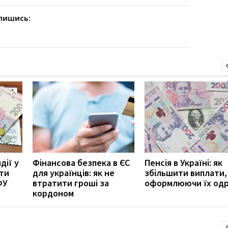
дпишись:
дії у
Фінансова безпека в ЄС
Пенсія в Україні: як
ити
для українців: як не
збільшити виплати,
ФУ
втратити гроші за
оформлюючи їх од
кордоном