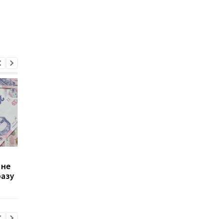
Зростання цін на
Виплата 3100 грн до
 не
транспорт у Києві: кому
Дня Незалежності: 
разу
стало невигідно їздити
потрібно подати зая
на роботу
до ПФУ