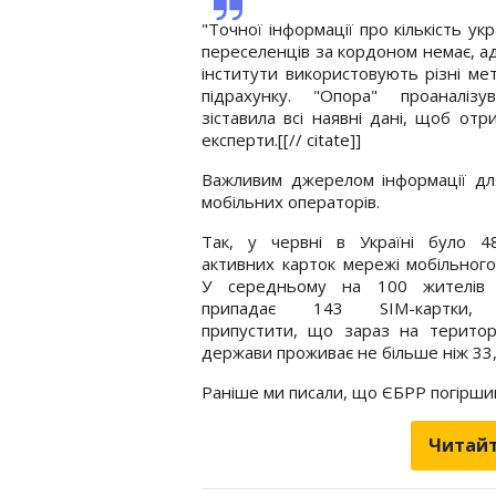
"Точної інформації про кількість ук
переселенців за кордоном немає, ад
інститути використовують різні мет
підрахунку. "Опора" проаналізу
зіставила всі наявні дані, щоб от
експерти.[[// citate]]
Важливим джерелом інформації для 
мобільних операторів.
Так, у червні в Україні було 48
активних карток мережі мобільного 
У середньому на 100 жителів 
припадає 143 SIM-картки,
припустити, що зараз на територ
держави проживає не більше ніж 33,
Раніше ми писали, що ЄБРР погірши
Читайт