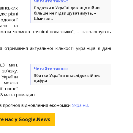
Читайте також:
раїнських
Податки в Україні до кінця війни
більше не підвищуватимуть, –
же різні
Шмигаль
одології
вала та
римати якомога точніші показники", – наголошують
отримання актуальної кількості українців є дані
,3 млн.
Читайте також:
зв'язку.
Збитки України внаслідок війни:
України
цифри
 можна
ії нашої
8 млн. громадян.
в прогноз відновлення економіки
України.
е нас у Google.News