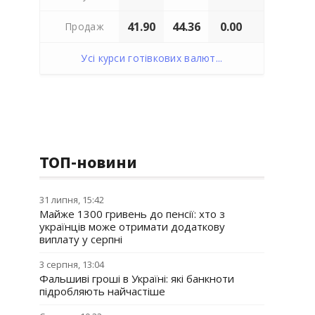
41.90
44.36
0.00
Продаж
Усі курси готівкових валют...
ТОП-новини
31 липня, 15:42
Майже 1300 гривень до пенсії: хто з
українців може отримати додаткову
виплату у серпні
3 серпня, 13:04
Фальшиві гроші в Україні: які банкноти
підробляють найчастіше