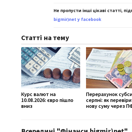
Не пропусти інші цікаві статті, пі
bigmir)net у facebook
Статті на тему
Курс валют на
Перерахунок субси
10.08.2026: євро пішло
серпні: як перевір
вниз
нову суму через П
Всередині "Фінанси bigmir)net"