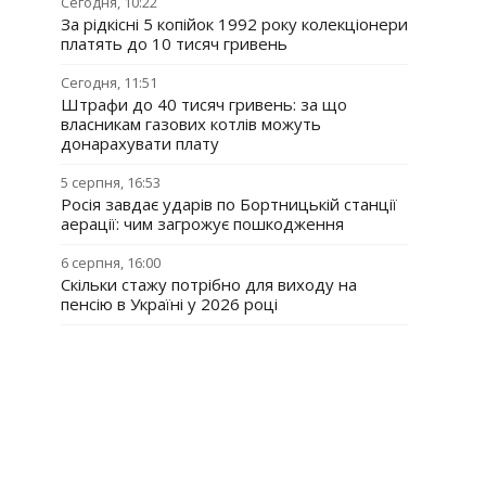
Сегодня, 10:22
За рідкісні 5 копійок 1992 року колекціонери
платять до 10 тисяч гривень
Сегодня, 11:51
Штрафи до 40 тисяч гривень: за що
власникам газових котлів можуть
донарахувати плату
5 серпня, 16:53
Росія завдає ударів по Бортницькій станції
аерації: чим загрожує пошкодження
6 серпня, 16:00
Скільки стажу потрібно для виходу на
пенсію в Україні у 2026 році