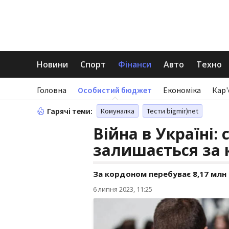
Новини
Спорт
Фінанси
Авто
Техно
Головна
Особистий бюджет
Економіка
Кар'
Гарячі теми:
Комуналка
Тести bigmir)net
Війна в Україні: 
залишається за
За кордоном перебуває 8,17 млн
6 липня 2023, 11:25