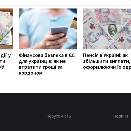
дії у
Фінансова безпека в ЄС
Пенсія в Україні: як
ити
для українців: як не
збільшити виплати,
ФУ
втратити гроші за
оформлюючи їх од
кордоном
Нерухомість
Новини