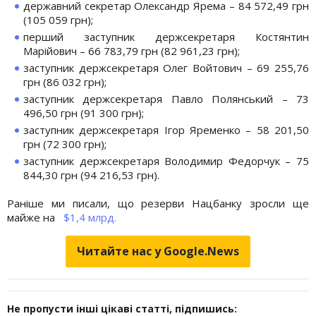
державний секретар Олександр Ярема – 84 572,49 грн
(105 059 грн);
перший заступник держсекретаря Костянтин
Марійович – 66 783,79 грн (82 961,23 грн);
заступник держсекретаря Олег Войтович – 69 255,76
грн (86 032 грн);
заступник держсекретаря Павло Полянський – 73
496,50 грн (91 300 грн);
заступник держсекретаря Ігор Яременко – 58 201,50
грн (72 300 грн);
заступник держсекретаря Володимир Федорчук – 75
844,30 грн (94 216,53 грн).
Раніше ми писали, що резерви Нацбанку зросли ще
майже на
$1,4 млрд.
Читайте нас у Google.News
Не пропусти інші цікаві статті, підпишись: