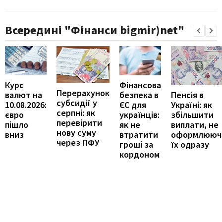
Всередині "Фінанси bigmir)net"
Курс
Фінансова
Перерахунок
Пенсія в
валют на
безпека в
субсидії у
Україні: як
10.08.2026:
ЄС для
серпні: як
збільшити
євро
українців:
перевірити
виплати, не
пішло
як не
нову суму
оформлююч
вниз
втратити
через ПФУ
їх одразу
гроші за
кордоном