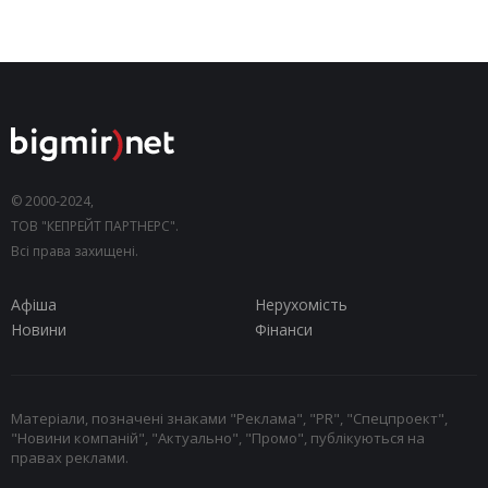
© 2000-2024,
ТОВ "КЕПРЕЙТ ПАРТНЕРС".
Всі права захищені.
Афіша
Нерухомість
Новини
Фінанси
Матеріали, позначені знаками "Реклама", "PR", "Спецпроект",
"Новини компаній", "Актуально", "Промо", публікуються на
правах реклами.