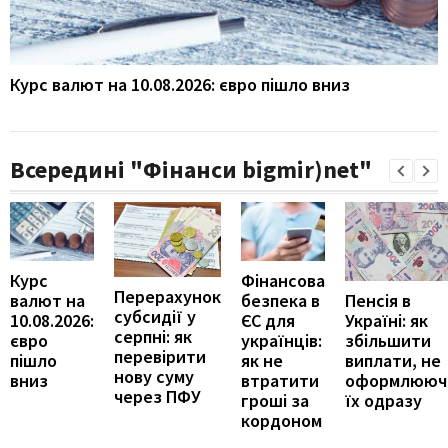
Курс валют на 10.08.2026: євро пішло вниз
Всередині "Фінанси bigmir)net"
Курс
Фінансова
Перерахунок
Пенсія в
валют на
безпека в
субсидії у
Україні: як
10.08.2026:
ЄС для
серпні: як
збільшити
євро
українців:
перевірити
виплати, не
пішло
як не
нову суму
оформлююч
вниз
втратити
через ПФУ
їх одразу
гроші за
кордоном