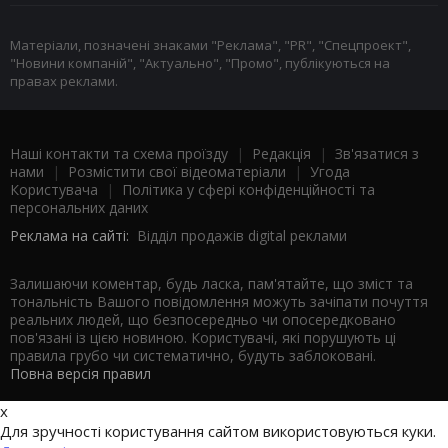
Матеріали, позначені знаками "Реклама", "PR", "Спецпроект",
"Новини компаній", "Актуально", "Промо", публікуються на
правах реклами.
Наші контакти та схема проїзду
|
Редакція
|
Зв'язатися з
нами
|
Розмістити свої відеоматеріали
|
Угода
Користувача
|
Політика у сфері конфіденційності та
персональних даних
Реклама на сайті:
Відділ продажів digital реклами
Залишаючи коментар, будь ласка, пам'ятайте, що зміст та
тональність Вашого повідомлення можуть зачіпати почуття
реальних людей, що безпосередньо чи опосередковано
пов'язані із цією новиною. Користувачі, які порушують ці
правила грубо чи систематично, будуть заблоковані.
Повна версія правил
x
Для зручності користування сайтом використовуються куки.