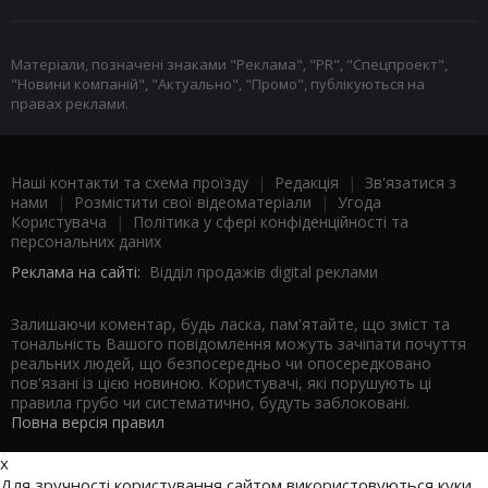
Матеріали, позначені знаками "Реклама", "PR", "Спецпроект",
"Новини компаній", "Актуально", "Промо", публікуються на
правах реклами.
Наші контакти та схема проїзду
|
Редакція
|
Зв'язатися з
нами
|
Розмістити свої відеоматеріали
|
Угода
Користувача
|
Політика у сфері конфіденційності та
персональних даних
Реклама на сайті:
Відділ продажів digital реклами
Залишаючи коментар, будь ласка, пам'ятайте, що зміст та
тональність Вашого повідомлення можуть зачіпати почуття
реальних людей, що безпосередньо чи опосередковано
пов'язані із цією новиною. Користувачі, які порушують ці
правила грубо чи систематично, будуть заблоковані.
Повна версія правил
x
Для зручності користування сайтом використовуються куки.