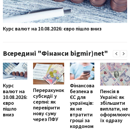
Курс валют на 10.08.2026: євро пішло вниз
Всередині "Фінанси bigmir)net"
Курс
Фінансова
Перерахунок
Пенсія в
валют на
безпека в
субсидії у
Україні: як
10.08.2026:
ЄС для
серпні: як
збільшити
євро
українців:
перевірити
виплати, не
пішло
як не
нову суму
оформлююч
вниз
втратити
через ПФУ
їх одразу
гроші за
кордоном