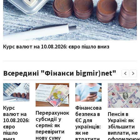
Курс валют на 10.08.2026: євро пішло вниз
Всередині "Фінанси bigmir)net"
Курс
Фінансова
Перерахунок
Пенсія в
валют на
безпека в
субсидії у
Україні: як
10.08.2026:
ЄС для
серпні: як
збільшити
євро
українців:
перевірити
виплати, не
пішло
як не
нову суму
оформлююч
вниз
втратити