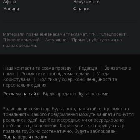
Афіша
Нерухомість
Новини
Фінанси
Матеріали, позначені знаками "Реклама", "PR", "Спецпроект",
"Новини компаній", "Актуально", "Промо", публікуються на
правах реклами.
Наші контакти та схема проїзду
|
Редакція
|
Зв'язатися з
нами
|
Розмістити свої відеоматеріали
|
Угода
Користувача
|
Політика у сфері конфіденційності та
персональних даних
Реклама на сайті:
Відділ продажів digital реклами
Залишаючи коментар, будь ласка, пам'ятайте, що зміст та
тональність Вашого повідомлення можуть зачіпати почуття
реальних людей, що безпосередньо чи опосередковано
пов'язані із цією новиною. Користувачі, які порушують ці
правила грубо чи систематично, будуть заблоковані.
Повна версія правил