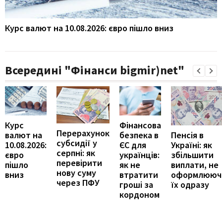
Курс валют на 10.08.2026: євро пішло вниз
Всередині "Фінанси bigmir)net"
Курс
Фінансова
Перерахунок
Пенсія в
валют на
безпека в
субсидії у
Україні: як
10.08.2026:
ЄС для
серпні: як
збільшити
євро
українців:
перевірити
виплати, не
пішло
як не
нову суму
оформлююч
вниз
втратити
через ПФУ
їх одразу
гроші за
кордоном