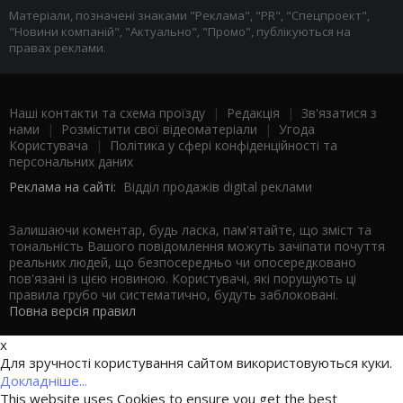
Матеріали, позначені знаками "Реклама", "PR", "Спецпроект",
"Новини компаній", "Актуально", "Промо", публікуються на
правах реклами.
Наші контакти та схема проїзду
|
Редакція
|
Зв'язатися з
нами
|
Розмістити свої відеоматеріали
|
Угода
Користувача
|
Політика у сфері конфіденційності та
персональних даних
Реклама на сайті:
Відділ продажів digital реклами
Залишаючи коментар, будь ласка, пам'ятайте, що зміст та
тональність Вашого повідомлення можуть зачіпати почуття
реальних людей, що безпосередньо чи опосередковано
пов'язані із цією новиною. Користувачі, які порушують ці
правила грубо чи систематично, будуть заблоковані.
Повна версія правил
x
Для зручності користування сайтом використовуються куки.
Докладніше...
This website uses Cookies to ensure you get the best