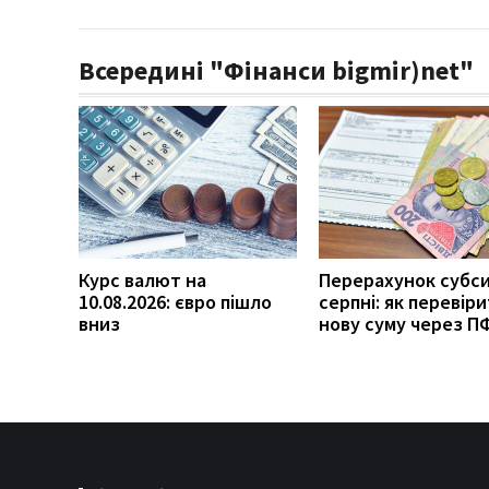
Всередині "Фінанси bigmir)net"
Курс валют на
Перерахунок субси
10.08.2026: євро пішло
серпні: як перевір
вниз
нову суму через П