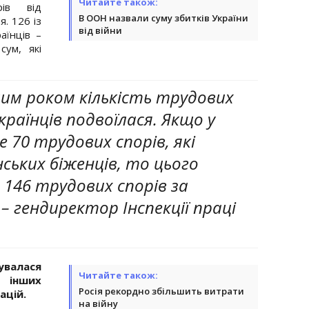
Читайте також:
ів від
В ООН назвали суму збитків України
. 126 із
від війни
аїнців –
ум, які
лим роком кількість трудових
країнців подвоїлася. Якщо у
е 70 трудових спорів, які
ських біженців, то цього
 146 трудових спорів за
 – гендиректор Інспекції праці
валася
Читайте також:
 інших
Росія рекордно збільшить витрати
ацій.
на війну