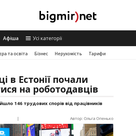
Афіша
Усі категорії
єра та освіта
Бізнес
Нерухомість
Тарифи
ці в Естонії почали
ися на роботодавців
дійшло 146 трудових спорів від працівників
|
Автор: Ольга Опенько