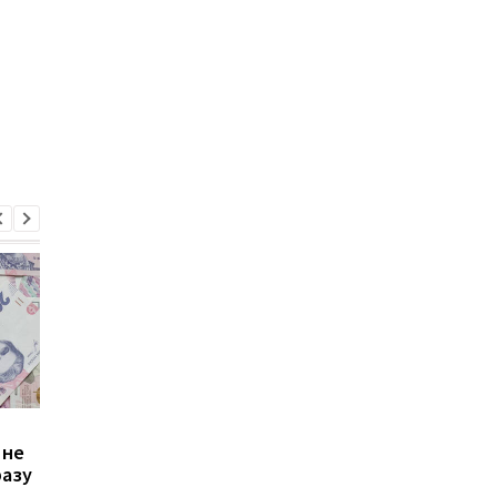
Зростання цін на
Виплата 3100 грн до
 не
транспорт у Києві: кому
Дня Незалежності: 
разу
стало невигідно їздити
потрібно подати зая
на роботу
до ПФУ