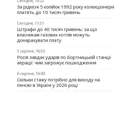
Сегодня, 10:22
За рідкісні 5 копійок 1992 року колекціонери
платять до 10 тисяч гривень
Сегодня, 11:51
Штрафи до 40 тисяч гривень: за що
власникам газових котлів можуть
донарахувати плату
5 серпня, 16:53
Росія завдає ударів по Бортницькій станції
аерації: чим загрожує пошкодження
6 серпня, 16:00
Скільки стажу потрібно для виходу на
пенсію в Україні у 2026 році