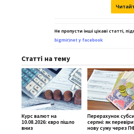
Читайт
Не пропусти інші цікаві статті, пі
bigmir)net у facebook
Статті на тему
Курс валют на
Перерахунок субси
10.08.2026: євро пішло
серпні: як перевір
вниз
нову суму через П