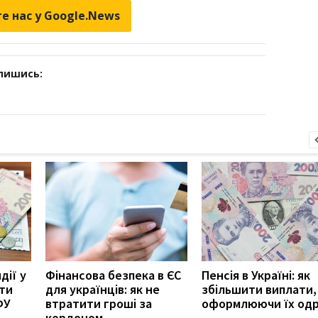
е нас у Google.News
дпишись:
дії у
Фінансова безпека в ЄС
Пенсія в Україні: як
ити
для українців: як не
збільшити виплати,
ФУ
втратити гроші за
оформлюючи їх од
кордоном