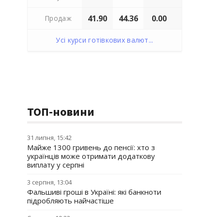
41.90
44.36
0.00
Продаж
Усі курси готівкових валют...
ТОП-новини
31 липня, 15:42
Майже 1300 гривень до пенсії: хто з
українців може отримати додаткову
виплату у серпні
3 серпня, 13:04
Фальшиві гроші в Україні: які банкноти
підробляють найчастіше