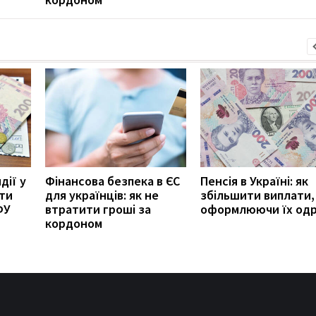
дії у
Фінансова безпека в ЄС
Пенсія в Україні: як
ити
для українців: як не
збільшити виплати,
ФУ
втратити гроші за
оформлюючи їх од
кордоном