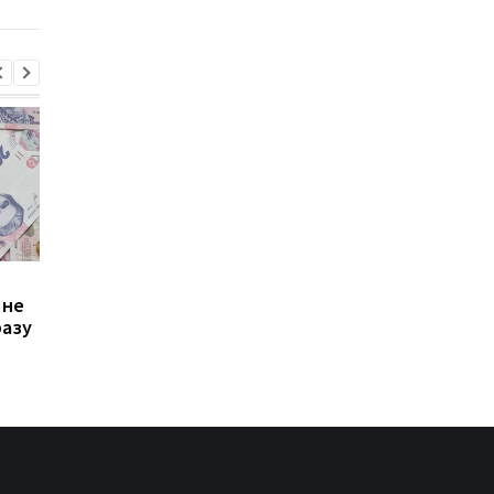
Зростання цін на
Виплата 3100 грн до
 не
транспорт у Києві: кому
Дня Незалежності: 
разу
стало невигідно їздити
потрібно подати зая
на роботу
до ПФУ