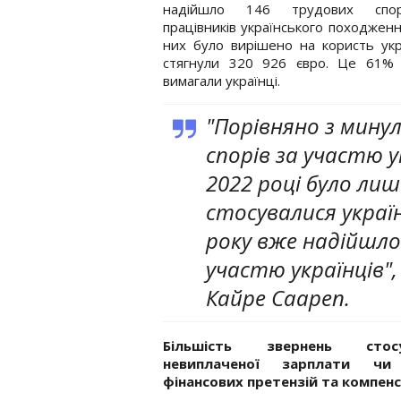
надійшло 146 трудових спор
працівників українського походження
них було вирішено на користь укр
стягнули 320 926 євро. Це 61% с
вимагали українці.
"Порівняно з мину
спорів за участю у
2022 році було лиш
стосувалися україн
року вже надійшло
участю українців",
Кайре Саареп.
Більшість звернень стосу
невиплаченої зарплати чи
фінансових претензій та компенс