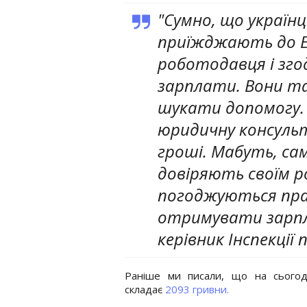
"Сумно, що українц
приїжджають до Ес
роботодавця і зг
зарплати. Вони т
шукати допомогу.
юридичну консуль
гроші. Мабуть, са
довіряють своїм 
погоджуються пра
отримувати зарпл
керівник Інспекції 
Раніше ми писали, що на сьогодн
складає
2093 гривни.