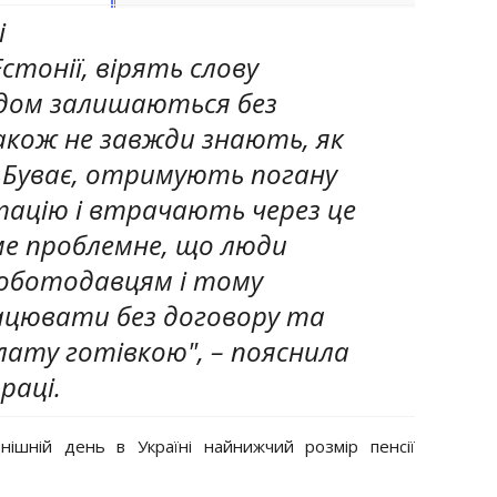
і
тонії, вірять слову
одом залишаються без
акож не завжди знають, як
 Буває, отримують погану
тацію і втрачають через це
ме проблемне, що люди
роботодавцям і тому
цювати без договору та
ату готівкою", – пояснила
праці.
ішній день в Україні найнижчий розмір пенсії