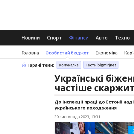
Новини
Спорт
Фінанси
Авто
Техно
Головна
Особистий бюджет
Економіка
Кар'
Гарячі теми:
Комуналка
Тести bigmir)net
Українські біжен
частіше скаржит
До Інспекції праці до Естонії на
українського походження
30 листопада 2023, 13:31