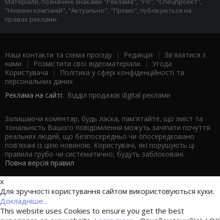
Матеріали, позначені знаками "Реклама", "PR", "Спецпроект",
"Новини компаній", "Актуально", "Промо", публікуються на
правах реклами.
Наші контакти та схема проїзду
|
Редакція
|
Зв'язатися з
нами
|
Розмістити свої відеоматеріали
|
Угода
Користувача
|
Політика у сфері конфіденційності та
персональних даних
Реклама на сайті:
Відділ продажів digital реклами
Залишаючи коментар, будь ласка, пам'ятайте, що зміст та
тональність Вашого повідомлення можуть зачіпати почуття
реальних людей, що безпосередньо чи опосередковано
пов'язані із цією новиною. Користувачі, які порушують ці
правила грубо чи систематично, будуть заблоковані.
Повна версія правил
x
Для зручності користування сайтом використовуються куки.
Докладніше...
This website uses Cookies to ensure you get the best