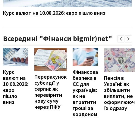
Курс валют на 10.08.2026: євро пішло вниз
Всередині "Фінанси bigmir)net"
Курс
Фінансова
Перерахунок
Пенсія в
валют на
безпека в
субсидії у
Україні: як
10.08.2026:
ЄС для
серпні: як
збільшити
євро
українців:
перевірити
виплати, не
пішло
як не
нову суму
оформлююч
вниз
втратити
через ПФУ
їх одразу
гроші за
кордоном