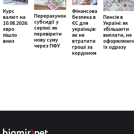
Курс
Фінансова
Перерахунок
Пенсія в
валют на
безпека в
субсидії у
Україні: як
10.08.2026:
ЄС для
серпні: як
збільшити
євро
українців:
перевірити
виплати, не
пішло
як не
нову суму
оформлююч
вниз
втратити
через ПФУ
їх одразу
гроші за
кордоном