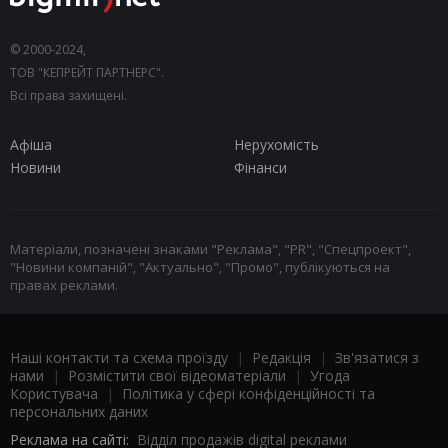
© 2000-2024,
ТОВ "КЕПРЕЙТ ПАРТНЕРС".
Всі права захищені.
Афіша
Нерухомість
Новини
Фінанси
Матеріали, позначені знаками "Реклама", "PR", "Спецпроект",
"Новини компаній", "Актуально", "Промо", публікуються на
правах реклами.
Наші контакти та схема проїзду
|
Редакція
|
Зв'язатися з
нами
|
Розмістити свої відеоматеріали
|
Угода
Користувача
|
Політика у сфері конфіденційності та
персональних даних
Реклама на сайті:
Відділ продажів digital реклами