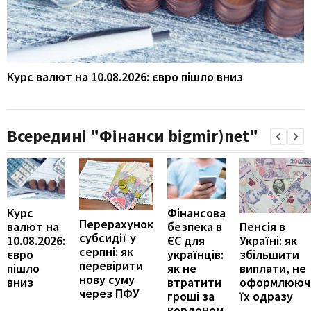
Курс валют на 10.08.2026: євро пішло вниз
Всередині "Фінанси bigmir)net"
Курс
Фінансова
Перерахунок
Пенсія в
валют на
безпека в
субсидії у
Україні: як
10.08.2026:
ЄС для
серпні: як
збільшити
євро
українців:
перевірити
виплати, не
пішло
як не
нову суму
оформлююч
вниз
втратити
через ПФУ
їх одразу
гроші за
кордоном