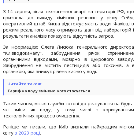
З 14 серпня, після техногенної аварії на території РФ, що
призвела до викиду хімічних речовин у річку Сейм,
оперативний штаб Києва відстежує якість води. Фахівці в
режимі реального часу отримують дані від лабораторій і
результати аналізів показують відсутність загроз.
За інформацією Олега Лисюка, генерального директора
"Київводоканалу", забруднення річок спричинене
органічними відходами, імовірно із цукрового заводу.
Забруднення не містить пестицидів або токсинів, а є
органікою, яка знижує рівень кисню у воді.
Читайте також:
Тариф на воду змінено: кого стосується
Таким чином, міські служби готові до реагування на будь-
які зміни як воду, у тому числі з коригуванням
технологічних процесів очищення.
Раніше ми писали, що Київ визнали найкращим містом
світу
в 2023 році
.