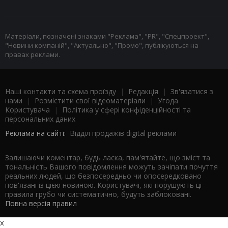
Матеріали, позначені знаками "Реклама", "PR", "Спецпроект",
"Новини компаній", "Актуально", "Промо", публікуються на
правах реклами.
Наші контакти та схема проїзду
|
Редакція
|
Зв'язатися з
нами
|
Розмістити свої відеоматеріали
|
Угода
Користувача
|
Політика у сфері конфіденційності та
персональних даних
Реклама на сайті:
Відділ продажів digital реклами
Залишаючи коментар, будь ласка, пам'ятайте, що зміст та
тональність Вашого повідомлення можуть зачіпати почуття
реальних людей, що безпосередньо чи опосередковано
пов'язані із цією новиною. Користувачі, які порушують ці
правила грубо чи систематично, будуть заблоковані.
Повна версія правил
x