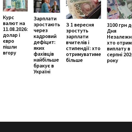
Курс
Зарплати
валют на
зростають
З 1 вересня
3100 грн д
11.08.2026:
через
зростуть
Дня
долар і
кадровий
зарплати
Незалежно
євро
дефіцит:
вчителів і
хто отрим
пішли
яких
стипендії: хто
виплату в
вгору
фахівців
отримуватиме
серпні 202
найбільше
більше
року
бракує в
Україні