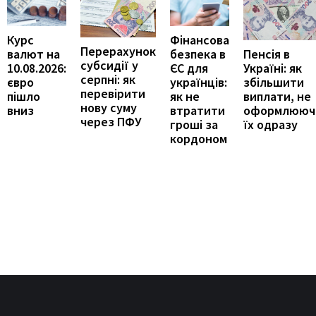
Курс
Фінансова
Перерахунок
Пенсія в
валют на
безпека в
субсидії у
Україні: як
10.08.2026:
ЄС для
серпні: як
збільшити
євро
українців:
перевірити
виплати, не
пішло
як не
нову суму
оформлююч
вниз
втратити
через ПФУ
їх одразу
гроші за
кордоном