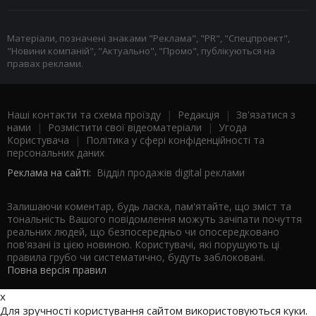
Матеріали, позначені знаками "Реклама", "PR", "Спецпроект",
"Новини компаній", "Актуально", "Промо", публікуються на
правах реклами.
Наші контакти та схема проїзду
|
Редакція
|
Зв'язатися з
нами
|
Розмістити свої відеоматеріали
|
Угода
Користувача
|
Політика у сфері конфіденційності та
персональних даних
Реклама на сайті:
Відділ продажів digital реклами
Залишаючи коментар, будь ласка, пам'ятайте, що зміст та
тональність Вашого повідомлення можуть зачіпати почуття
реальних людей, що безпосередньо чи опосередковано
пов'язані із цією новиною. Користувачі, які порушують ці
правила грубо чи систематично, будуть заблоковані.
Повна версія правил
x
Для зручності користування сайтом використовуються куки.