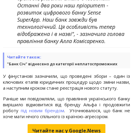
Останні два роки наш пріоритет -
розвиток цифрового банку Sense
SuperApp. Наш банк завжди був
технологічний. Ця особливість тепер
відображена і в назві", - зазначила голова
правління банку Алла Комісаренко.
Читайте також:
"Банк Січ" віднесено до категорії неплатоспроможних
У фінустанові зазначили, що проведені збори – один із
ключових етапів юридичних процедур щодо зміни назви,
а наступним кроком стане реєстрація нового статуту.
Раніше ми повідомляли, що правління українського банку
вирішило відмовитися від бренду Альфа і продовжити
роботу
під новим брендом
. Уточнювалося, що банк не
хоче мати нічого спільного із країною-агресором.
Читайте нас у Google.News