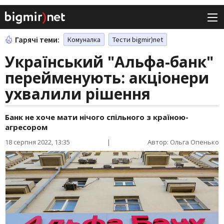
Гарячі теми:
Комуналка
Тести bigmir)net
Український "Альфа-банк"
перейменують: акціонери
ухвалили рішення
Банк не хоче мати нічого спільного з країною-
агресором
18 серпня 2022, 13:35
|
Автор: Ольга Опенько