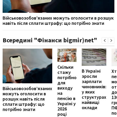
Військовозобов’язаних можуть оголосити в розшук
навіть після сплати штрафу: що потрібно знати
Всередині "Фінанси bigmir)net"
Скільки
В Україні
Хт
стажу
зросли
пе
потрібно
зарплати
м
для
чиновників:
от
виходу
Військовозобов’язаних
у яких
до
на
можуть оголосити в
структурах
13
пенсію в
розшук навіть після
найвищі
гр
Україні у
сплати штрафу: що
оклади
П
2026
потрібно знати
по
році