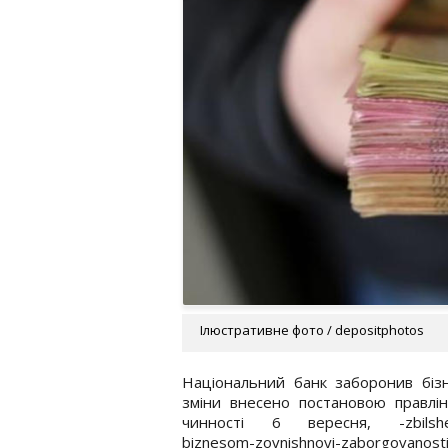
Ілюстративне фото / depositphotos
Національний банк заборонив бізн
зміни внесено постановою правлі
чинності 6 вересня, -zbilshennya-
biznesom-zovnishnoyi-zaborgovanosti-