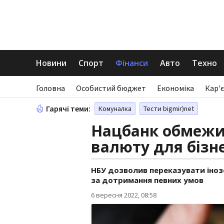
Новини
Спорт
Фінанси
Авто
Техно
Головна
Особистий бюджет
Економіка
Кар'є
Гарячі теми:
Комуналка
Тести bigmir)net
Нацбанк обмежи
валюту для бізн
НБУ дозволив переказувати іно
за дотримання певних умов
6 вересня 2022, 08:58