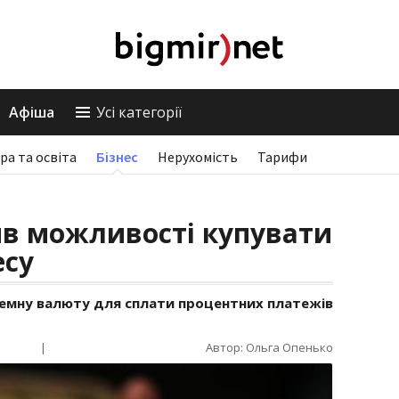
Афіша
Усі категорії
ра та освіта
Бізнес
Нерухомість
Тарифи
в можливості купувати
есу
земну валюту для сплати процентних платежів
|
Автор: Ольга Опенько