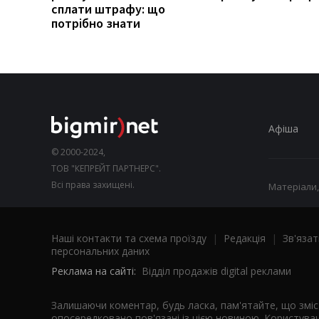
сплати штрафу: що
потрібно знати
Афіша
© 2000-2024,
ТОВ "КЕПРЕЙТ ПАРТНЕРС".
Всі права захищені.
Матеріали,
Наші контакти та схема проїзду
|
Редакція
|
Зв'язат
персональних даних
Реклама на сайті:
Відділ продажів digital реклами
Залишаючи коментар, будь ласка, пам'ятайте, що змі
опосередковано пов'язані із цією новиною. Користувач