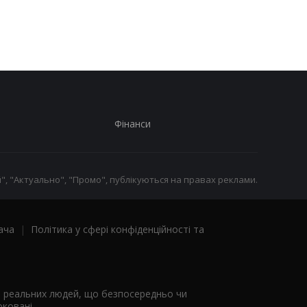
заблокувати картку
Фінанси
", "Актуально", "Промо", публікуються на правах реклами.
ача
|
Політика у сфері конфіденційності та
я реальних людей, що безпосередньо чи
ковані.