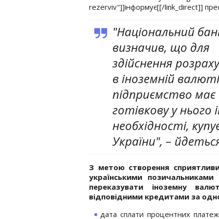
rezerviv"]]інформує[[/link_direct]] п
"Національний бан
визначив, що для
здійснення розраху
в іноземній валют
підприємство має
готівкову у нього 
необхідності, куп
України", – йдетьс
З метою створення сприятлив
українськими позичальниками
переказувати іноземну вал
відповідними кредитами за одн
дата сплати процентних платеж