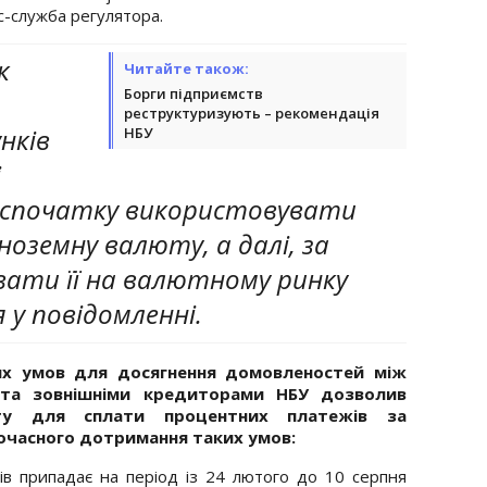
рес-служба регулятора.
к
Читайте також:
Борги підприємств
реструктуризують – рекомендація
нків
НБУ
і
 спочатку використовувати
іноземну валюту, а далі, за
увати її на валютному ринку
я у повідомленні.
их умов для досягнення домовленостей між
 та зовнішніми кредиторами НБУ дозволив
юту для сплати процентних платежів за
очасного дотримання таких умов:
ів припадає на період із 24 лютого до 10 серпня