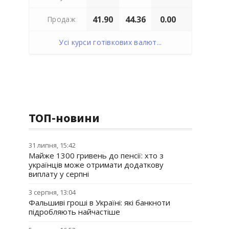
41.90
44.36
0.00
Продаж
Усі курси готівкових валют...
ТОП-новини
31 липня, 15:42
Майже 1300 гривень до пенсії: хто з
українців може отримати додаткову
виплату у серпні
3 серпня, 13:04
Фальшиві гроші в Україні: які банкноти
підробляють найчастіше