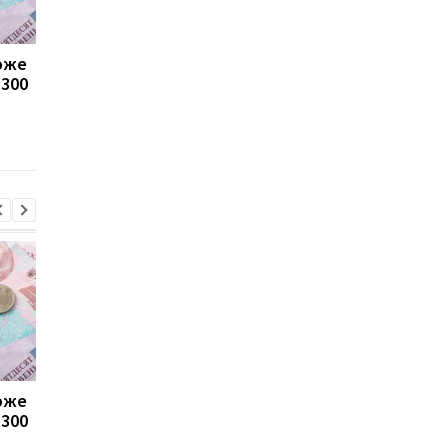
може
Пенсії для українців у
Банки посилили
1300
Польщі: хто може
контроль переказів: 
отримувати виплати
які операції можуть
заблокувати картку
може
Пенсії для українців у
Банки посилили
1300
Польщі: хто може
контроль переказів: 
отримувати виплати
які операції можуть