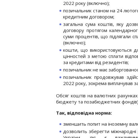
2022 року (включно);
позичальник станом на 24 лютого
кредитним договором;
загальна сума коштів, яку доз
договору протягом календарног
суми процентів, що підлягали сп
(включно);
кошти, що використовуються дл
цінностей з метою сплати відпо
за кредитами від резидентів;
позичальник не має заборговано
позичальник продовжував здійс
2022 року, зокрема виплачував за
Обсяг коштів на валютних рахунках 
бюджету та позабюджетних фондів) у
Так, відповідна норма:
зменшить попит на іноземну вал
дозволить зберегти міжнародні
України, які є важливи