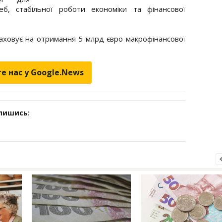
б, стабільної роботи економіки та фінансової
аховує на отримання 5 млрд євро макрофінансової
е нас у Google.News
дпишись: