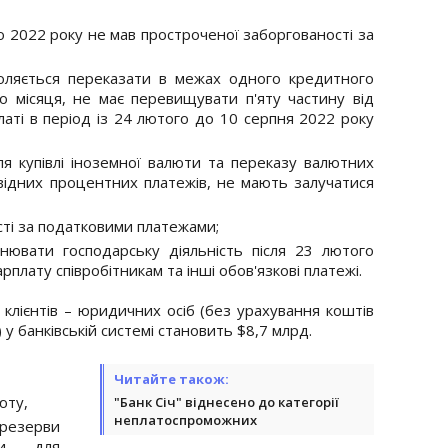
 2022 року не мав простроченої заборгованості за
воляється переказати в межах одного кредитного
о місяця, не має перевищувати п'яту частину від
латі в період із 24 лютого до 10 серпня 2022 року
я купівлі іноземної валюти та переказу валютних
відних процентних платежів, не мають залучатися
сті за податковими платежами;
нювати господарську діяльність після 23 лютого
рплату співробітникам та інші обов'язкові платежі.
клієнтів – юридичних осіб (без урахування коштів
 банківській системі становить $8,7 млрд.
Читайте також:
юту,
"Банк Січ" віднесено до категорії
неплатоспроможних
 резерви
ми для