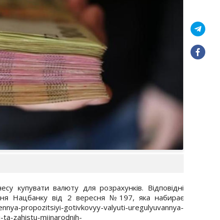
есу купувати валюту для розрахунків. Відповідні
ння Нацбанку від 2 вересня №197, яка набирає
propozitsiyi-gotivkovyy-valyuti-uregulyuvannya-
ta-zahistu-mijnarodnih-