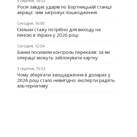
5 серпня, 16:53
Росія завдає ударів по Бортницькій станції
аерації: чим загрожує пошкодження
Сегодня, 16:00
Скільки стажу потрібно для виходу на
пенсію в Україні у 2026 році
Сегодня, 12:54
Банки посилили контроль переказів: за які
операції можуть заблокувати картку
3 серпня, 15:53
Чому зберігати заощадження в доларах у
2026 році стало невигідно: експерти радять
альтернативу