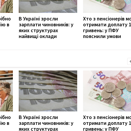
рібно
В Україні зросли
Хто з пенсіонерів 
ію в
зарплати чиновників: у
отримати доплату 
яких структурах
гривень: у ПФУ
найвищі оклади
пояснили умови
рібно
В Україні зросли
Хто з пенсіонерів 
ію в
зарплати чиновників: у
отримати доплату 
яких структурах
гривень: у ПФУ