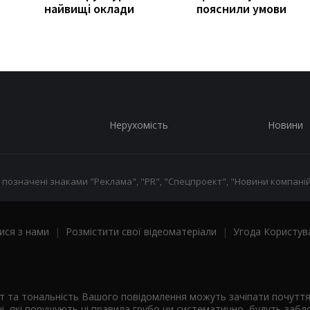
найвищі оклади
пояснили умови
Нерухомість
Новини
 позначені знаками "Реклама", "PR", "Спецпроект", "Новини компаній
ися з нами
|
Розмістити свої відеоматеріали
|
Угода Користув
ст та тональність Вашого повідомлення можуть зачіпати почутт
і, які порушують ці правила грубо чи систематично, будуть забло