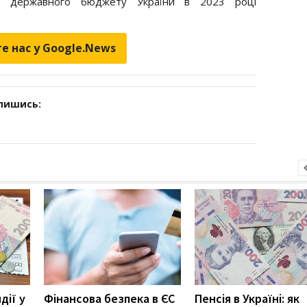
т державного бюджету України в 2023 році
е нас у Google.News
дпишись:
дії у
Фінансова безпека в ЄС
Пенсія в Україні: як