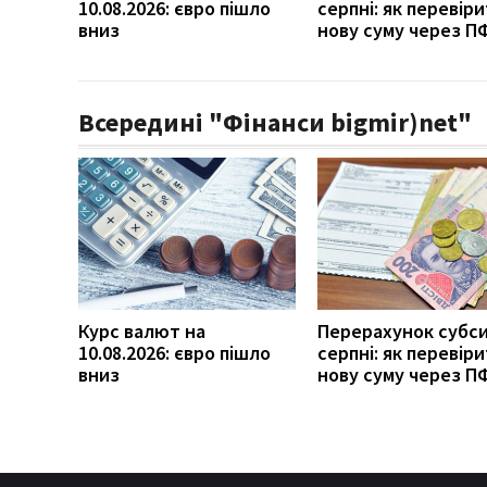
10.08.2026: євро пішло
серпні: як перевір
вниз
нову суму через П
Всередині "Фінанси bigmir)net"
Курс валют на
Перерахунок субси
10.08.2026: євро пішло
серпні: як перевір
вниз
нову суму через П