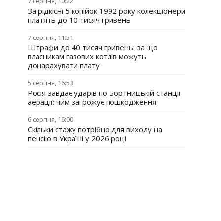
7 серпня, 10:22
За рідкісні 5 копійок 1992 року колекціонери
платять до 10 тисяч гривень
7 серпня, 11:51
Штрафи до 40 тисяч гривень: за що
власникам газових котлів можуть
донарахувати плату
5 серпня, 16:53
Росія завдає ударів по Бортницькій станції
аерації: чим загрожує пошкодження
6 серпня, 16:00
Скільки стажу потрібно для виходу на
пенсію в Україні у 2026 році