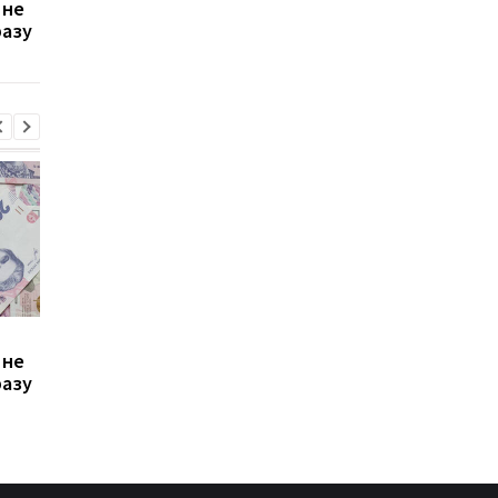
 не
транспорт у Києві: кому
Дня Незалежності: 
разу
стало невигідно їздити
потрібно подати зая
на роботу
до ПФУ
Зростання цін на
Виплата 3100 грн до
 не
транспорт у Києві: кому
Дня Незалежності: 
разу
стало невигідно їздити
потрібно подати зая
на роботу
до ПФУ