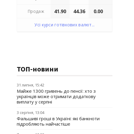
41.90
44.36
0.00
Продаж
Усі курси готівкових валют...
ТОП-новини
31 липня, 15:42
Майже 1300 гривень до пенсії: хто з
українців може отримати додаткову
виплату у серпні
3 серпня, 13:04
Фальшиві гроші в Україні: які банкноти
підробляють найчастіше