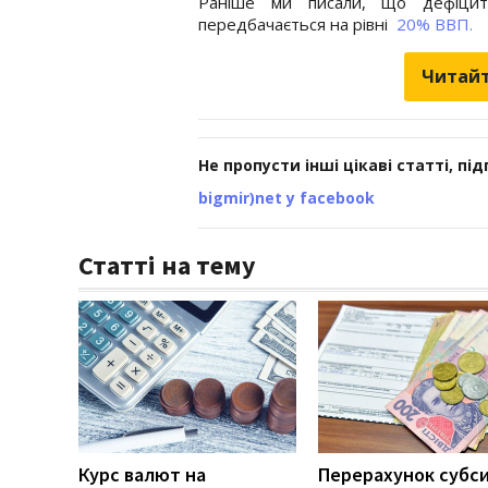
Раніше ми писали, що дефіци
передбачається на рівні
20% ВВП.
Читайт
Не пропусти інші цікаві статті, пі
bigmir)net у facebook
Статті на тему
Курс валют на
Перерахунок субси