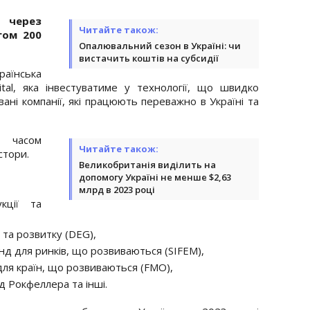
 через
Читайте також:
гом 200
Опалювальний сезон в Україні: чи
вистачить коштів на субсидії
їнська
ital, яка інвестуватиме у технології, що швидко
вані компанії, які працюють переважно в Україні та
 часом
Читайте також:
стори.
Великобританія виділить на
допомогу Україні не менше $2,63
млрд в 2023 році
кції та
 та розвитку (DEG),
д для ринків, що розвиваються (SIFEM),
для країн, що розвиваються (FMO),
д Рокфеллера та інші.