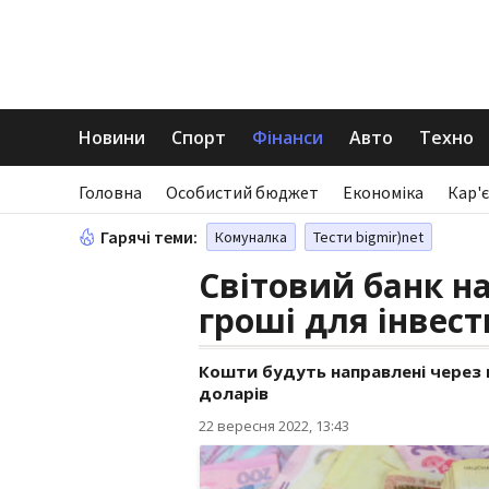
Новини
Спорт
Фінанси
Авто
Техно
Головна
Особистий бюджет
Економіка
Кар'є
Гарячі теми:
Комуналка
Тести bigmir)net
Світовий банк н
гроші для інвест
Кошти будуть направлені через 
доларів
22 вересня 2022, 13:43