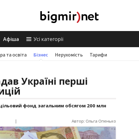
Афіша
Усі категорії
ра та освіта
Бізнес
Нерухомість
Тарифи
адав Україні перші
ицій
цільовий фонд загальним обсягом 200 млн
|
Автор: Ольга Опенько