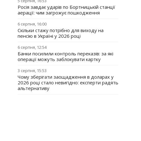
5 серпня, 16:53
Росія завдає ударів по Бортницькій станції
аерації: чим загрожує пошкодження
6 серпня, 16:00
Скільки стажу потрібно для виходу на
пенсію в Україні у 2026 році
6 серпня, 12:54
Банки посилили контроль переказів: за які
операції можуть заблокувати картку
3 серпня, 15:53
Чому зберігати заощадження в доларах у
2026 році стало невигідно: експерти радять
альтернативу