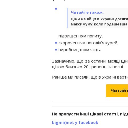
Читайте також:
Ціни на яйця в Україні досяг
максимуму: коли подешевш
підвищенням попиту,
скороченням поголів'я курей,
виробництвом яєць.
Зазначимо, що за останні місяці ці
ціною близько 20 гривень навесні.
Раніше ми писали, що в Україні варт
Читайт
Не пропусти інші цікаві статті, пі
bigmir)net у facebook