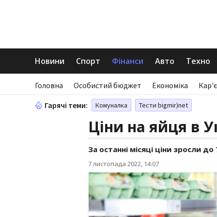
Новини
Спорт
Фінанси
Авто
Техно
Головна
Особистий бюджет
Економіка
Кар'є
Гарячі теми:
Комуналка
Тести bigmir)net
Ціни на яйця в У
За останні місяці ціни зросли до
7 листопада 2022, 14:07