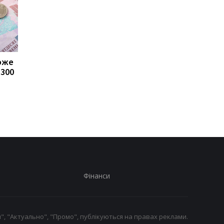
може
Пенсії для українців у
Банки посилили
1300
Польщі: хто може
контроль переказів: 
отримувати виплати
які операції можуть
заблокувати картку
Фінанси
", "Актуально", "Промо", публікуються на правах реклами.