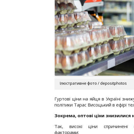
Ілюстративне фото / depositphotos
Гуртові ціни на яйця в Україні зни
політики Тарас Висоцький в ефірі т
Зокрема, оптові ціни знизилися 
Так, високі ціни спричинені к
факторами: