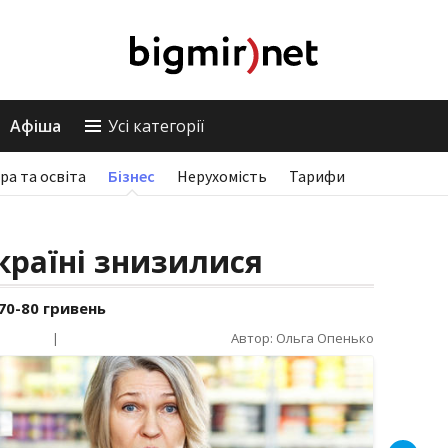
Афіша
Усі категорії
ра та освіта
Бізнес
Нерухомість
Тарифи
країні знизилися
 70-80 гривень
|
Автор: Ольга Опенько