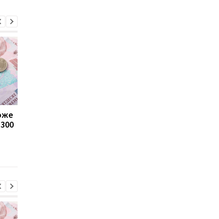
може
Пенсії для українців у
Банки посилили
1300
Польщі: хто може
контроль переказів: 
отримувати виплати
які операції можуть
заблокувати картку