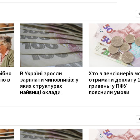
рібно
В Україні зросли
Хто з пенсіонерів 
ію в
зарплати чиновників: у
отримати доплату 
яких структурах
гривень: у ПФУ
найвищі оклади
пояснили умови