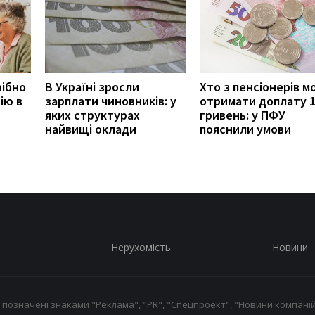
рібно
В Україні зросли
Хто з пенсіонерів 
ію в
зарплати чиновників: у
отримати доплату 
яких структурах
гривень: у ПФУ
найвищі оклади
пояснили умови
Нерухомість
Новини
 позначені знаками "Реклама", "PR", "Спецпроект", "Новини компаній