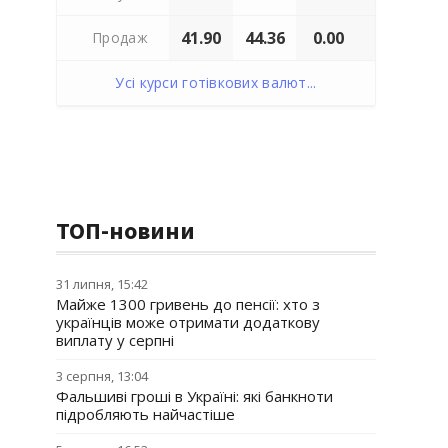
41.90
44.36
0.00
Продаж
Усі курси готівкових валют...
ТОП-новини
31 липня, 15:42
Майже 1300 гривень до пенсії: хто з
українців може отримати додаткову
виплату у серпні
3 серпня, 13:04
Фальшиві гроші в Україні: які банкноти
підробляють найчастіше