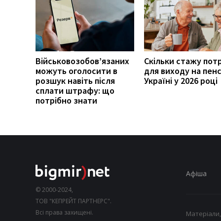
Військовозобов’язаних
Скільки стажу пот
можуть оголосити в
для виходу на пенс
розшук навіть після
Україні у 2026 році
сплати штрафу: що
потрібно знати
Афіша
© 2000-2024,
ТОВ "КЕПРЕЙТ ПАРТНЕРС".
Всі права захищені.
Матеріали,