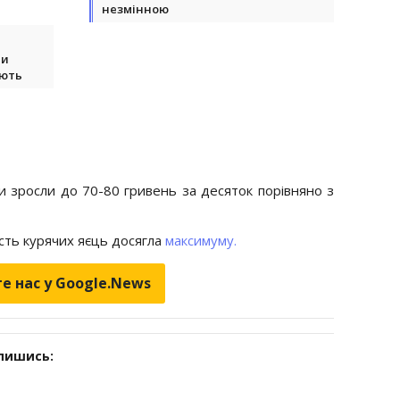
незмінною
ли
ають
ни зросли до 70-80 гривень за десяток порівняно з
ість курячих яєць досягла
максимуму.
е нас у Google.News
дпишись: