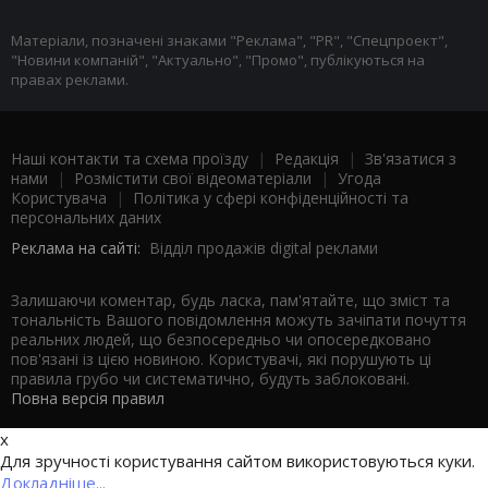
Матеріали, позначені знаками "Реклама", "PR", "Спецпроект",
"Новини компаній", "Актуально", "Промо", публікуються на
правах реклами.
Наші контакти та схема проїзду
|
Редакція
|
Зв'язатися з
нами
|
Розмістити свої відеоматеріали
|
Угода
Користувача
|
Політика у сфері конфіденційності та
персональних даних
Реклама на сайті:
Відділ продажів digital реклами
Залишаючи коментар, будь ласка, пам'ятайте, що зміст та
тональність Вашого повідомлення можуть зачіпати почуття
реальних людей, що безпосередньо чи опосередковано
пов'язані із цією новиною. Користувачі, які порушують ці
правила грубо чи систематично, будуть заблоковані.
Повна версія правил
x
Для зручності користування сайтом використовуються куки.
Докладніше...