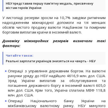
НБУ представив першу пам'ятну медаль, присвячену
містам героїв України
У листопаді резерви зросли на 10,7% завдяки ритмічним
надходженням міжнародної допомоги на тлі менших
обсягів чистого продажу валюти Нацбанком та помірним
борговим виплатам країни в іноземній валюті.
Динаміку міжнародних резервів визначали такі
фактори:
Читайте також:
Реальні зарплати українців знизяться на чверть - НБУ
Операції з управління державним боргом. На валютні
рахунки уряду до НБУ надійшло 4616,9 млн. дол. США.
Уряд України виплатив за обслуговування та
погашення державного боргу в іноземній валюті 605,0
млн дол. США. Крім того, Україна сплатила МВФ 118,8
млн. дол. США.
Операції Національного банку України на
міжбанківському валютному ринку. НБУ минулого