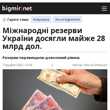
Гарячі теми:
Комуналка
Тести bigmir)net
Міжнародні резерви
України досягли майже 28
млрд дол.
Резерви перевищили довоєнний рівень
7 грудня 2022, 12:54
|
Автор: Ольга Опенько