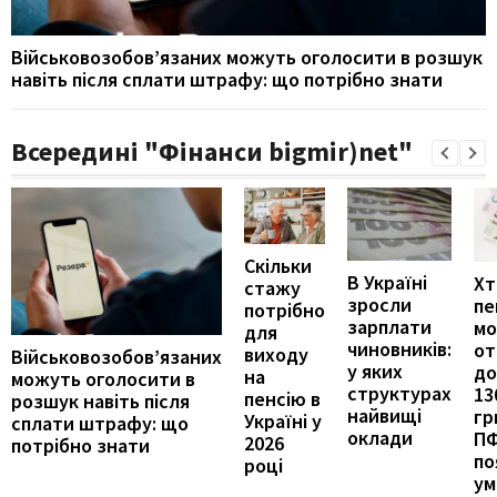
Військовозобов’язаних можуть оголосити в розшук
навіть після сплати штрафу: що потрібно знати
Всередині "Фінанси bigmir)net"
Скільки
В Україні
Хт
стажу
зросли
пе
потрібно
зарплати
м
для
чиновників:
от
виходу
Військовозобов’язаних
у яких
до
на
можуть оголосити в
структурах
13
пенсію в
розшук навіть після
найвищі
гр
Україні у
сплати штрафу: що
оклади
П
2026
потрібно знати
по
році
ум